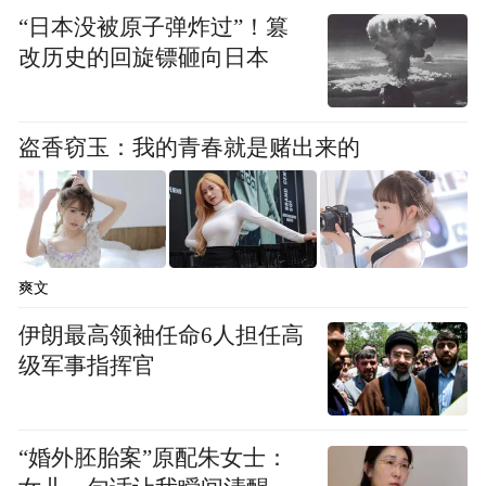
“日本没被原子弹炸过”！篡
改历史的回旋镖砸向日本
盗香窃玉：我的青春就是赌出来的
爽文
伊朗最高领袖任命6人担任高
级军事指挥官
“婚外胚胎案”原配朱女士：