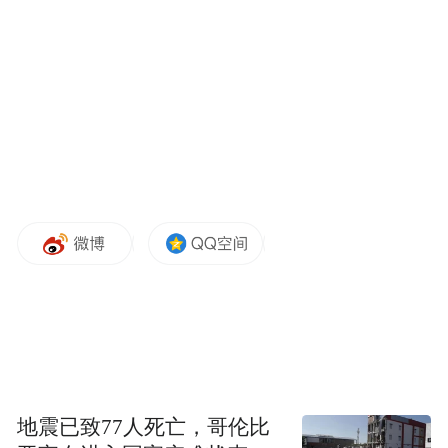
乐舞表演
本次祭孔大典开辟了碑廊民俗体验区，主要
内容包括朱砂点福、编平安绳、投壶问礼和
击鼓夹币等传统民俗活动以丰富游客互动参
与体验。棂星门区域开展非常丰富的互动表
演。例如，嫦娥奔月、周游列国、月老祈
福、学子迎门、祭孔广场秀、青花瓷女子乐
坊、夫子庙巡游等，演出场地和表演场次的
增加将更加吸引游客眼球，增加互动环节，
丰富参观内容，延长游客朋友在景区内的参
观时间。
地震已致77人死亡，哥伦比