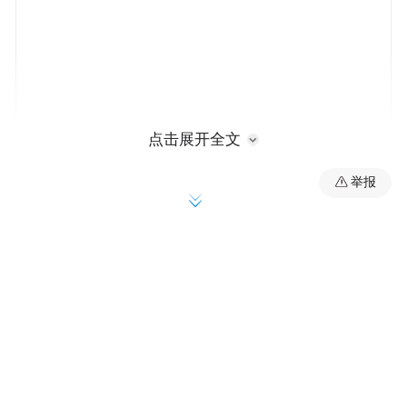
点击展开全文
举报
学宫是夫子庙儒学文化中轴线的重要组成部
分，曾是国子监、府学所在地，自古即为教
书育人之地，有“东南第一学”之美誉。主办
方将在学宫院落内举办“华夏教育展”，由藏
家提供的千余件精美珍品将被分为“校庠千
年”、“润物无声”、“西学东渐”、“继往开来”
四个部分进行展出，让广大市民和游客朋友