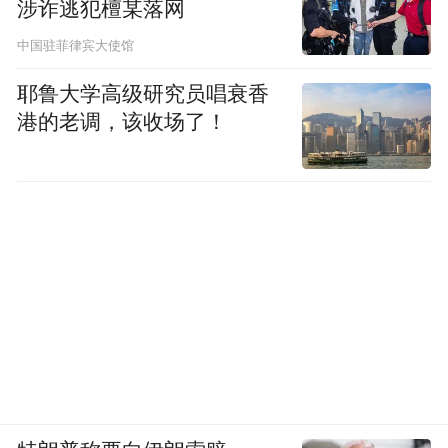
涉诈逃犯檀某落网
中国驻菲律宾大使馆
耶鲁大学高级研究员唱衰香
港的老调，该收场了！