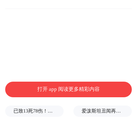
了解中国教育几千年来的发展变迁。继9月28
日祭孔大典之后，10月1日至10月7日为“孔子
文化周”活动。
打开 app 阅读更多精彩内容
已致13死78伤！这是乌方对俄本土发动的最致命袭击之一
爱泼斯坦丑闻再曝新线索！美国顶级艺术学校爆70起性侵黑幕，近50名成年人被指控