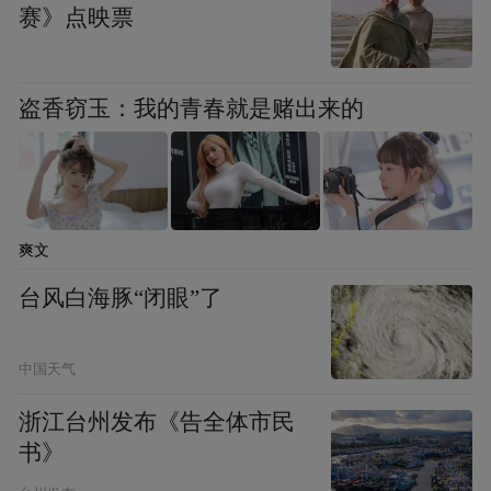
赛》点映票
盗香窃玉：我的青春就是赌出来的
中国画的“黑”、“白”二字，不是指两种颜色
而说的。“黑”、“白”在中国画论中，不是指
爽文
具体的什么事物，它是“形而上”的，不要把
台风白海豚“闭眼”了
它看作是“形而下”的，要从哲学的高度去理
解它。
中国天气
浙江台州发布《告全体市民
画面的处理（或称之为收拾、润色等），不
书》
要处处“到家”。因为处处“到家”，会给你带