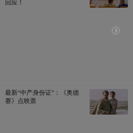
回应！
2
虚与实，是国画中最重要的一对矛盾。实是
矛盾的主要方面。但实得过了“当”，或把虚
最新“中产身份证”：《奥德
取消，就不成为画了。当前的不少作品，就
赛》点映票
把虚给取消了，使人看了喘不过气来，甚至
感到是黑纸一张。
虚实，在中国文化中是一对高层次的“相反相