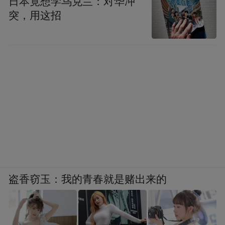
日本竟想学乌克兰：对华冲
的。因此，在处理小关系时，都要从大关系
突，用这招
来考虑，切不可把眼光局限在小关系上，因
小失大，因局部失去整体。
胆与识缺一不可。徒有胆而无识者，胆大妄
为，终无大成。反之，有识无胆，因循守
旧，或甘为造化之奴，终生不能自运。
盗香窃玉：我的青春就是赌出来的