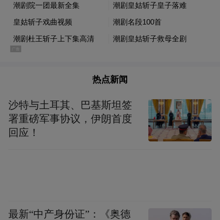
凡治艺求新者，必先不伦不类、非驴非马，
后乃骡子生焉。骡者，其驰不及马，登亦不
如驴，然力大善驮，亦驴马所不及也。
余尝将民间成语“貌合神离，似是而非”八
热点新闻
字，戏反其意为“貌离神合，似非而是”以论
沙特与土耳其、巴基斯坦签
写意画，且自谓与古人之“遗形得神”、“离象
署重磅军事协议，伊朗首度
而求”诸语有合。
回应！
最新“中产身份证”：《奥德