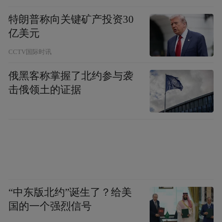
特朗普称向关键矿产投资30
亿美元
CCTV国际时讯
俄黑客称掌握了北约参与袭
击俄领土的证据
凡作画应“浑”处，不可强求其“清”，反之亦
然。妙在清浑互衬、相反相成，方为合作。
“中东版北约”诞生了？给美
国的一个强烈信号
画固不能悖于物理，然苛求物理、置画理于