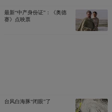
熟练度，对书画的创作是一个很重要的课
题。但不能把熟练度与艺术水平混为一谈，
最新“中产身份证”：《奥德
赛》点映票
因为确实有熟练度不高而艺术水平不低的作
品。但必须看到，艺术史上的诸多大家如任
伯年、吴昌硕以及近人黄胄、徐悲鸿、叶浅
予等等，都有较高的熟练度。熟练度与他们
的艺术成就是密切相关的。京剧中的武打，
如果熟练度不够，那就不堪想象了。从这里
也可以得出这样一个结论，凡是某种艺术品
类中，含技术比重越大，那么它对熟练度的
要求就越高。
台风白海豚“闭眼”了