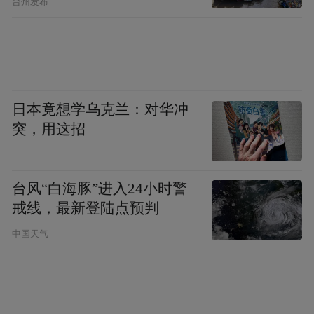
台州发布
来不到家。
一瞥的印象，是写意的根据；凝神地观看，
则是工笔的所本。写意画是远距离的印象，
工笔画则是近距离观察。
日本竟想学乌克兰：对华冲
突，用这招
做人处世不可“打马虎眼”，但画写意画却可
打马虎眼。例如远处某些看不清的景物，你
“认真”刻画清楚，就会失真，最好用打马虎
台风“白海豚”进入24小时警
眼的方法处理，不信你试试看。
戒线，最新登陆点预判
中国天气