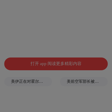
写实不是“照镜子”；变形，不是照哈哈镜。
取与舍，“舍”难于“取”；松与紧，“松”难于
“紧”；详与略，“略”难于“详”；虚与实，“虚”
难于“实。画家随着自己创作经验的不断提
打开 app 阅读更多精彩内容
高，就越发敢于“舍”、“松”、“略”、 “虚”。
美伊正在对霍尔木兹进行最后博弈
美前空军部长被撤销涉密信息访问权限