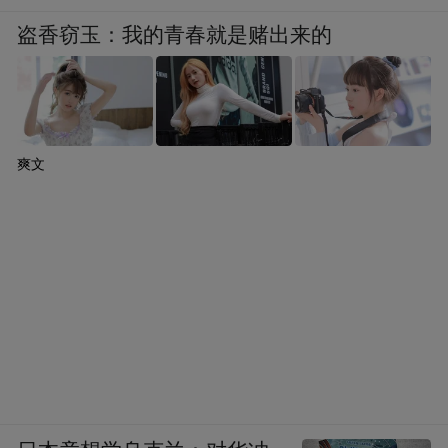
盗香窃玉：我的青春就是赌出来的
作画，最难的是处理“相反相成”的关系。用
笔上的往来、顺逆、中侧（锋）、转折、提
爽文
按、方圆、强弱，用墨上的浓淡、干湿，构
图上的宾主、开合、纵横、平奇、繁简，处
理上的争让、泄堵、虚实、清浑、有无、多
少、轻重，色彩上的厚薄、浓淡等等，无一
不是相反相成。“相反相成”，就是让相反的
东西相互“成全”。
画面的大关系，是由一切小关系汇总而成