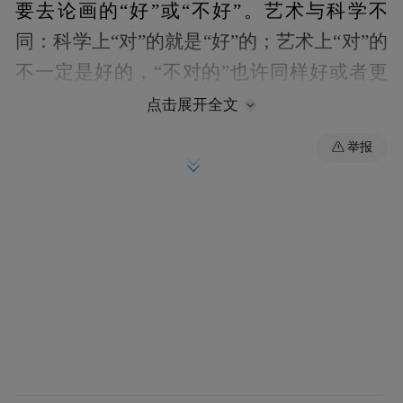
要去论画的“好”或“不好”。艺术与科学不
同：科学上“对”的就是“好”的；艺术上“对”的
不一定是好的，“不对的”也许同样好或者更
好。从生物学上讲，孙悟空是“不对”的，但
点击展开全文
作为艺术形象，它却是“好”的。
举报
不要让自然科学（如解剖学、透视学、色彩
学等）去管艺术。只有艺术家的心源（大
脑），才是艺术的真正管理者。