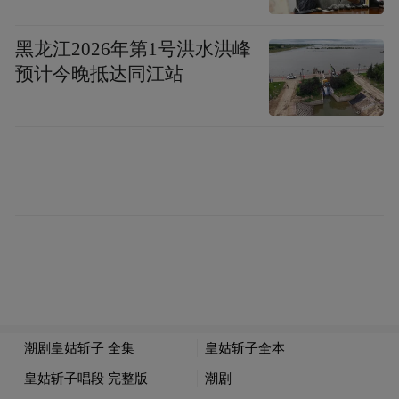
传统画论要求“远看”要有“气势”（即整体
黑龙江2026年第1号洪水洪峰
感），“近看”要有“笔墨”（即细节笔墨组
预计今晚抵达同江站
织），要气势与笔墨统一，整体与局部统
一，笔墨服从气势，局部服从整体，最后取
得“一气贯注之势”，如“天成”如“铸就”的一般
（清沈芥舟语）。运墨的过程，也有气势与
笔墨、整体与局部的关系问题，“大胆落笔与
细心收拾”正是这种关系的概括。“大胆落笔”
意味着气势和整体把握，“细心收拾”指笔墨
的运用和局部的安排。所谓“收拾”,必须是在
“大胆落笔”前提下来“收拾”，也就是上面说
的笔墨、局部服从整体气势。