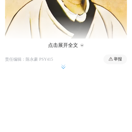
点击展开全文
首先，荀子强调了音乐与情绪的紧密关系。
举报
他认为，音乐是人类情感的桥梁，是一种表
责任编辑：陈永豪 PSY415
达情感、宣泄内心世界的重要手段。无论是
欢乐、悲伤，还是愤怒、激昂，人们往往通
过音乐将这些难以言表的情绪流露出来。例
如，愉悦的心情会让人们忍不住哼唱轻快的
旋律，而悲伤时的低吟浅唱，又为人们的内
心带来片刻的宁静。这种情感的共鸣，使音
乐成为情绪的窗口，是生活中不可或缺的存