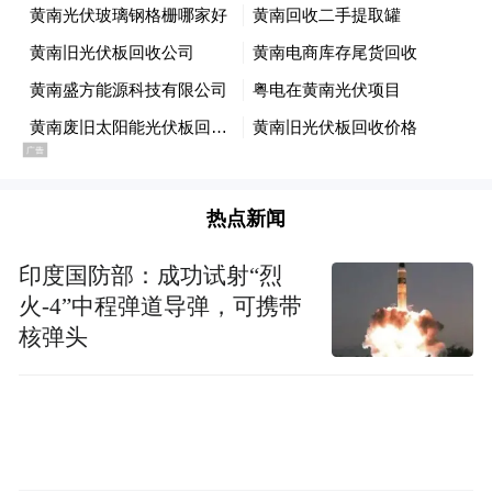
心，通过旋律和节奏来疗愈人心中积压的负
面情绪。他提到，面对纷繁复杂的社会与生
活压力，适时地聆听一曲美妙动听的音乐，
能够让人从忙碌的生活中获得片刻的宁静，
放松紧绷的神经，恢复心理的平衡。因此，
热点新闻
荀子不仅看到了音乐对个人情感的宣泄功
能，更意识到了它对心理健康的潜在积极影
印度国防部：成功试射“烈
响。
火-4”中程弹道导弹，可携带
核弹头
对于荀子而言，音乐不仅仅是一种享受，还
是人类精神世界的重要组成部分。通过音
乐，人们可以净化内心，修养情操，调节情
绪，强化社会契约，最终达到自我完善与社