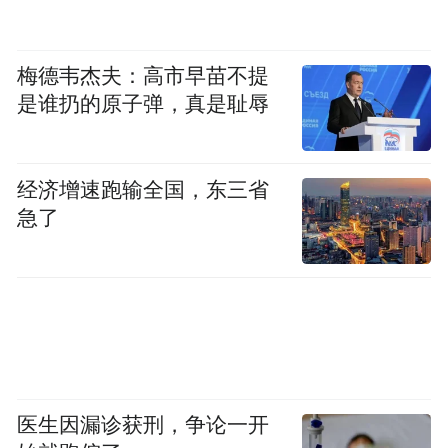
“特别声明：以上作品内容(包括在内的视频、图片或音
频)为凤凰网旗下自媒体平台“大风号”用户上传并发
布，本平台仅提供信息存储空间服务。
Notice: The content above (including the videos,
梅德韦杰夫：高市早苗不提
pictures and audios if any) is uploaded and posted
是谁扔的原子弹，真是耻辱
by the user of Dafeng Hao, which is a social media
platform and merely provides information storage
space services.”
经济增速跑输全国，东三省
急了
医生因漏诊获刑，争论一开