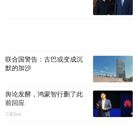
总的来说，荀子对音乐的理解远远超出了它
的娱乐功能。音乐是一种教育手段，一种社
会治理工具，更是一种心灵的慰藉。生活中
的音乐不仅是填充空白的背景音，更是人类
精神文明的一个重要组成部分。或许，正如
荀子所言，真正的“乐”不只存在于音符中，
联合国警告：古巴或变成沉
默的加沙
更深藏于我们每个人的心灵深处。带着它，
我们才能走得更远、活得更好。
舆论发酵，鸿蒙智行删了此
本文由作者王杰教授（中共中央党校（国家
前回应
行政学院）教授、博士生导师，中国实学研
三言Tech
究会会长）授权凤凰网国学发布。