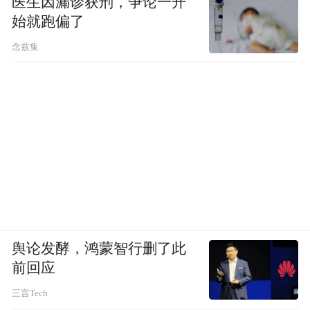
医生因漏诊获刑，争论一开
始就跑偏了
念兹集
舆论发酵，鸿蒙智行删了此
前回应
三言Tech