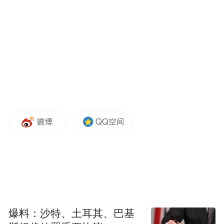
不仅仅是音符的组合，更是道德修养与情感
世界的和谐融合。一个人通过陶冶在优雅的
乐声中，能培养出对美的追求和对善的理
解，进而达到更高的人格境界。因此，荀子
强调，良好的音乐教育是人格培养的重要组
成部分。
从更广阔的角度来看，荀子还认为，音乐在
社会与国家治理中也有着至关重要的作用。
他通过对《周礼》中音乐治国理论的分析，
指出音乐不仅仅是宫廷中的享乐，它更具有
调和社会、稳定国家的功能。具体来说，音
乐能够调节人心的浮躁与不安，使百姓在和
爆料：沙特、土耳其、巴基
谐的氛围中更加团结、遵循礼法，最终实现