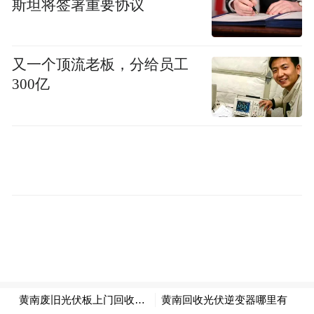
斯坦将签署重要协议
国家的长治久安。在这个意义上，音乐不仅
仅是精神层面的抚慰，还是社会秩序的一部
又一个顶流老板，分给员工
分，是治国安邦的无形力量。
300亿
荀子提出，乐与礼的关系十分密切，二者相
辅相成，乐以礼为基础，礼则通过乐得以呈
现和实现。礼为社会提供了行为规范，而乐
则是社会心态的象征。两者结合，可以让社
会保持和谐，国家安定。就像一场音乐会，
所有乐器的和谐配合，才能奏出最美丽动听
的旋律。只有社会中的每个个体都与他人和
谐相处，才能共同推动社会的进步与繁荣。
此外，荀子还认为，音乐可以治愈人的内