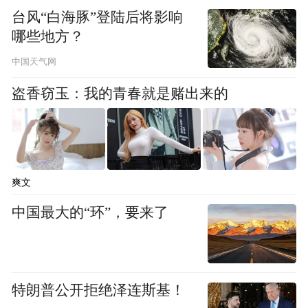
会和谐的双重目标。换言之，音乐的意义早
台风“白海豚”登陆后将影响
已超越了单纯的娱乐，它在人类文明中扮演
哪些地方？
着至关重要的角色。
中国天气网
盗香窃玉：我的青春就是赌出来的
在今天，音乐的作用依然不可小觑。我们依
旧通过音乐来表达情感、沟通心灵，甚至改
变一个人的心境。无论是摇滚乐的激情四
溢，还是古典乐的宁静典雅，音乐都能够为
爽文
我们提供不同的情感体验和精神满足。更重
中国最大的“环”，要来了
要的是，在快节奏的现代社会中，音乐成了
很多人减压与自我疗愈的工具。荀子的音乐
观，也许正是我们今天需要重视的文化遗产
之一。
特朗普公开拒绝泽连斯基！