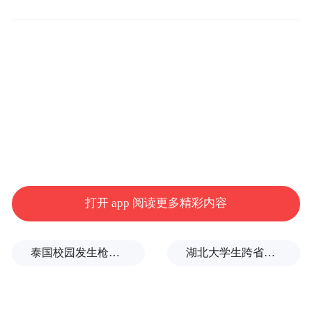
在。
打开 app 阅读更多精彩内容
音乐不只是一个人情绪的出口，它还是教育
与道德的工具。荀子深知，音乐能够塑造人
泰国校园发生枪击案，已致7人死亡
湖北大学生跨省助农，卖了上万斤西瓜
的性格，培养人的情操。他认为，音乐能够
“化人心”，帮助人们提升修养。音乐的和谐