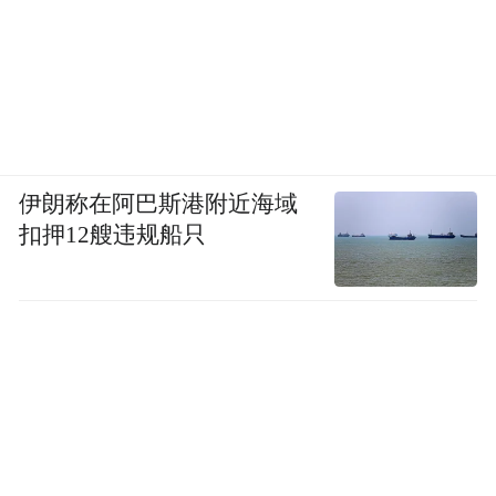
伊朗称在阿巴斯港附近海域
扣押12艘违规船只