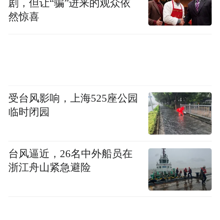
剧，但让“骗”进来的观众依
然惊喜
受台风影响，上海525座公园
临时闭园
台风逼近，26名中外船员在
浙江舟山紧急避险