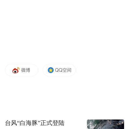
上出土的香料和药物，未经脱水总重达2350
公斤，占出土遗物绝大多数。
香料包括降真香、檀香、沉香，还有珍贵的
龙涎香——它产自苏门答腊、索马里、桑给
巴尔一带，是抹香鲸肠道分泌物凝结而成，
黑褐如琥珀，点燃后香气绵长。
台风“白海豚”正式登陆