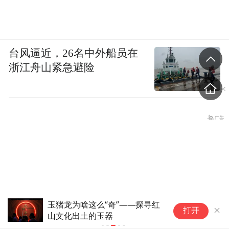
台风逼近，26名中外船员在
浙江舟山紧急避险
玉猪龙为啥这么“奇”——探寻红
教
打开
山文化出土的玉器
主