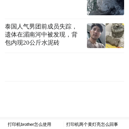
文汇报记者 徐大伟摄
泰国人气男团前成员失踪，
遗体在湄南河中被发现，背
随香料出土的还有96件木质货牌签，标有人
包内现20公斤水泥砖
名、地名、商号、货名，用于运输管理，便
于识别货主、货物。
古人管理船只时，除了发放货币工资，也会
“以舱代薪”，将部分舱位分给船员，允许他
们带一些不违禁的物品，跨港口贸易，所得
利润便是“提成”。泉州海外交通史博物馆馆
长林瀚笑言，这种模式在某种意义上，类似
现代企业“员工持股”，体现了古代商业管理