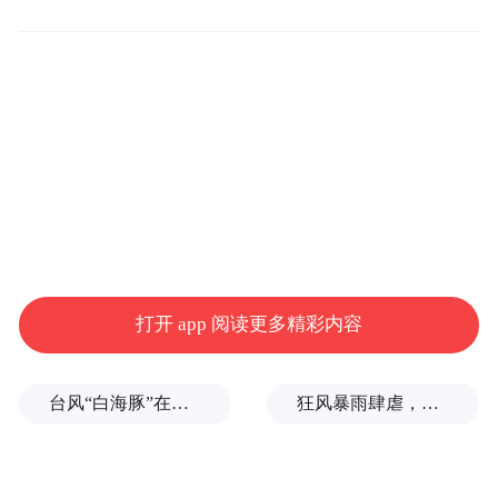
打开 app 阅读更多精彩内容
台风“白海豚”在浙江玉环登陆，大片树木被吹倒
狂风暴雨肆虐，台州一家电厂遭受猛烈冲击
从福建省泉州海外交通史博物馆，到分馆泉
州湾古船陈列馆，文汇报记者探访发现，船