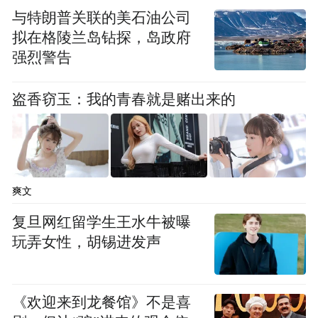
与特朗普关联的美石油公司
等，揭示了丰富多样的饮食结构。“出土的银
拟在格陵兰岛钻探，岛政府
杏、荔枝、桃子、杨梅、李子等果核，提示
强烈警告
着这艘船可能是夏秋之际遭遇战乱，船员来
不及售出船上香料，便匆匆弃船逃生。”在林
盗香窃玉：我的青春就是赌出来的
瀚看来，这些具有明显季节特征的果核，也
为考古断代提供了重要参考。
船上还发现了20枚象棋子，南宋时期象棋在
爽文
民间广泛流行。棋子大小不一，做工简朴，
复旦网红留学生王水牛被曝
显然并非市场上购买的成品。据考古学家推
玩弄女性，胡锡进发声
测，它们是船员在长途航行中为排遣寂寞，
用木片锯制、手写而成。
《欢迎来到龙餐馆》不是喜