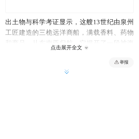
出土物与科学考证显示，这艘13世纪由泉州
工匠建造的三桅远洋商船，满载香料、药物
和商品，从东南亚归航。它揭开了一段被海
点击展开全文
水掩埋的远征，印证宋代中国造船业与航海
举报
业的鼎盛——当时领先世界的造船技术，就
诞生于泉州。