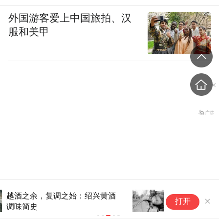
外国游客爱上中国旅拍、汉
服和美甲
盗香窃玉：我的青春就是赌出来的
古代大城市的掏粪工有多横？划
打开
地盘抢粪道，平民百姓不敢惹