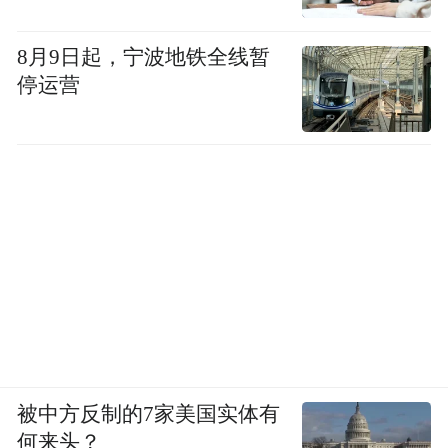
新华社发（鲍洛格·达维德摄）
8月9日起，宁波地铁全线暂
【责任编辑:王雪】
停运营
被中方反制的7家美国实体有
何来头？