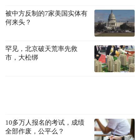
被中方反制的7家美国实体有
何来头？
罕见，北京破天荒率先救
市，大松绑
11月27日，在匈牙利布达佩斯，博物馆学家
帕林卡·蕾考接受媒体采访。
“秦汉文明展览”27日在匈牙利布达佩斯美术
馆开幕。百余件春秋战国至秦汉时期代表性
10多万人报名的考试，成绩
文物，包括10件秦始皇陵兵马俑亮相。
全部作废，公平么？