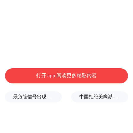
汉文明展览”上参观。
“秦汉文明展览”27日在匈牙利布达佩斯美术
馆开幕。百余件春秋战国至秦汉时期代表性
文物，包括10件秦始皇陵兵马俑亮相。
新华社发（鲍洛格·达维德摄）
打开 app 阅读更多精彩内容
最危险信号出现！全球能源大动脉岌岌可危
中国拒绝美鹰派副防长访华？弦外之音被热议