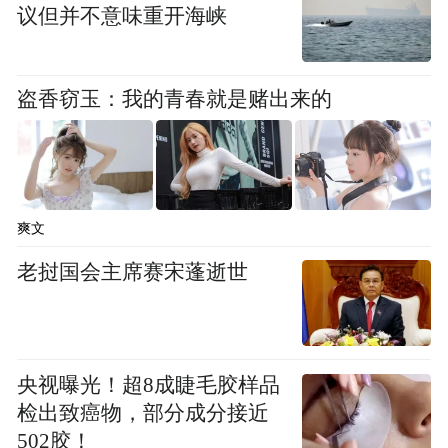
议但并不意味重开海峡
“秦汉文明展览”27日在匈牙利布达佩斯美术
馆开幕。百余件春秋战国至秦汉时期代表性
盗香窃玉：我的青春就是赌出来的
文物，包括10件秦始皇陵兵马俑亮相。
新华社发（鲍洛格·达维德摄）
爽文
老挝国会主席赛宋蓬逝世
央视曝光！超8成睫毛胶样品
检出致癌物，部分成分接近
502胶！