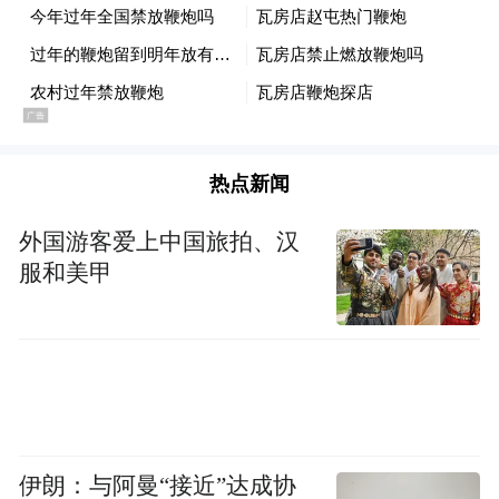
新华社发（鲍洛格·达维德摄）
热点新闻
外国游客爱上中国旅拍、汉
服和美甲
11月27日，在匈牙利布达佩斯，布达佩斯美
伊朗：与阿曼“接近”达成协
术馆馆长巴恩·拉斯洛在开幕式上致辞。