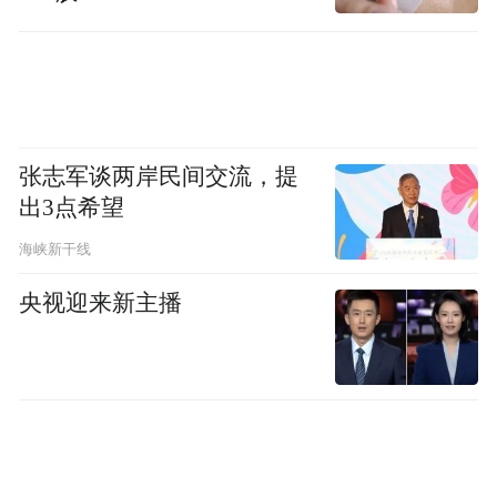
11月27日，在匈牙利布达佩斯，展览策展人
福伊恰克·捷尔吉在开幕式上致辞。
张志军谈两岸民间交流，提
出3点希望
“秦汉文明展览”27日在匈牙利布达佩斯美术
馆开幕。百余件春秋战国至秦汉时期代表性
海峡新干线
文物，包括10件秦始皇陵兵马俑亮相。
央视迎来新主播
新华社发（鲍洛格·达维德摄）