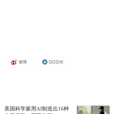
正如上海体育大学教授王震所言：“站在《导
引图》前，大家可以去无限遐思，想象千年
以前的古人如何锻炼身体。主题展让我们收
获到千年来导引养生的智慧，跟身体形成共
鸣，让我们主动地锻炼身体。”
本次马王堆《导引图》主题展共设“律动乾
坤”“导引春秋”“着手生春”三大单元，展出52
套93件藏品。展览自即日起持续至2026年4月
美国科学家用AI制造出16种