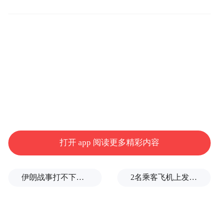
展，“跃动千年”已经成为上海体育博物馆的
特色品牌。本次主题展由上海体育博物馆联
合奉贤区博物馆共同策划推出，携手湖南省
博物馆在历史长河中探寻中国传统文化和体
育运动养生的融合点，通过主题展的形式再
现古人的运动智慧，展现中华文明的跃动与
不朽。
打开 app 阅读更多精彩内容
伊朗战事打不下去了？美军参联会主席力主“翻篇”
2名乘客飞机上发生肢体冲突，龙江航空回应