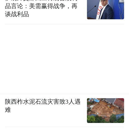
品言论：美需赢得战争，再
谈战利品
陕西柞水泥石流灾害致3人遇
难