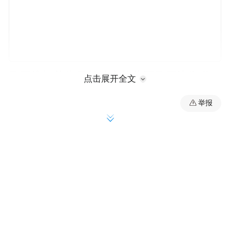
马王堆汉墓位于长沙市芙蓉区马王堆街道，
点击展开全文
是西汉初期长沙国丞相、轪侯利苍的家族墓
举报
地。《导引图》是西汉早期创作的养生图
谱，1973年出土于马王堆三号汉墓，为现存
最早的工笔彩绘导引帛画，涵盖男女老少形
象及徒手、器械两种运动方式，图旁标注部
分术式名称。
从2024年的敦煌壁画里的体育文化主题展，
到如今正式启幕的马王堆《导引图》主题