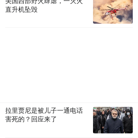
美国西部野火肆虐，一灭火
直升机坠毁
拉里贾尼是被儿子一通电话
害死的？回应来了