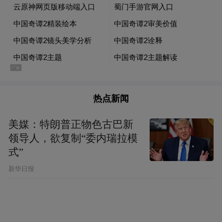
热点新闻
美媒：特朗普正物色古巴新
字幕翻译只是小小注脚。动画短片的故事根
领导人，欲复制“委内瑞拉模
基无不紧密扎根于中国文化语境与当代人的
式”
精神世界。吾土吾乡的中国语境，这也是总
新华日报
导演陈廖宇眼中“最保险、不会失手的标
准”。《中国奇谭2》的九则故事，或源自传
统文化、古籍神话，或扎根中国百姓生活细