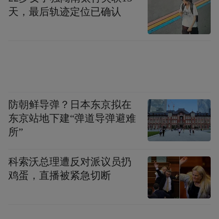
天，最后轨迹定位已确认
《如何成为三条龙》故事通俗易懂，又悄悄
留有一丝余味。三条不起眼的小蛇妖总是憧
防朝鲜导弹？日本东京拟在
东京站地下建“弹道导弹避难
憬着飞升成龙的一天。它们生活在久旱的村
所”
落，原本偷摸着想蹭点龙王庙的香火，结果
被赶鸭子上架，应下村民“三天下雨”的要
科索沃总理遭反对派议员扔
求。为保“饭碗”，它们用最笨的办法来回挑
鸡蛋，直播被紧急切断
水、浇地，甚至以身入局。最终，这三条假
冒的龙王，引雷劈山、引雷灌水，降下真正