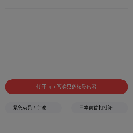
三年前，《中国奇谭》集结8部短片，被网友
称作中国动画百年新开端的“王炸”。其中，
短片《小妖怪的夏天》在去年暑期以同世界
观下的大电影《浪浪山小妖怪》面貌登场，
创下中国影史二维动画票房纪录。作为现象
级IP的全新篇章，《中国奇谭2》由12位导演
创作9个故事，共同拓展“奇谭宇宙”的艺术表
达边界。
打开 app 阅读更多精彩内容
此次，《如何成为三条龙》和《耳中人》两
支两片率先上线。弹幕里，网友们一边狂欢
紧急动员！宁波、温州、金华、舟山、台州、丽水等市市长，发表电视讲话
日本前首相批评高市在处理中美关系上缺乏战略
“中式美学溢出屏幕”，一边感慨故事里见到
了“镜中我、心中念”。如总监制速达所说，
《中国奇谭》系列的诞生，即源于对上海美