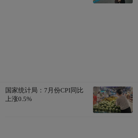
《耳中人》奇趣诡谲。导演胡睿又一次向
《聊斋志异》找寻灵感。《耳中人》脱胎于
卷一中的同名篇章，又跳出传统叙事框架，
发展为探讨内心欲望的现代寓言。胡睿说，
在搜集创作素材时关注到了“傀儡戏艺人”这
一传统形象，“旧时有一种艺人住在戏台里，
国家统计局：7月份CPI同比
上涨0.5%
表演与生活合一，试图用戏剧解决一切问
题”。受之启发，动画中的主人公谭秀才也被
设计成这样“疯魔”的人物，借助戏曲舞台与
耳中人周旋。