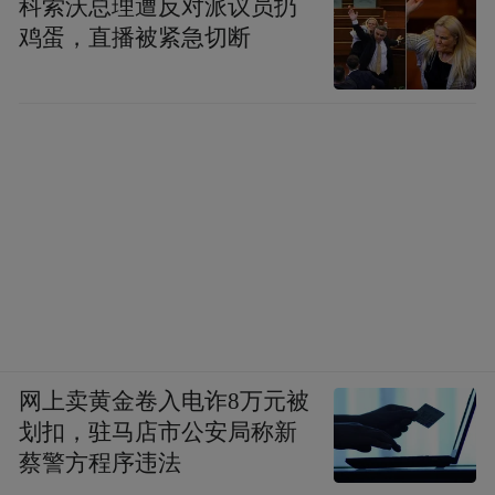
科索沃总理遭反对派议员扔
鸡蛋，直播被紧急切断
网上卖黄金卷入电诈8万元被
“三年时间过去了，我想让大家来看看我们的
划扣，驻马店市公安局称新
成长。”陈廖宇说，“中国动画在路上。”而正
蔡警方程序违法
如B站网友所言：许多人等待《中国奇谭2》