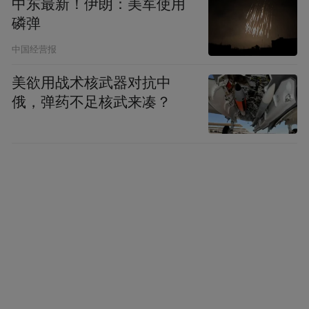
中东最新！伊朗：美军使用
龙的故事，但希望从“小人物”切入引发更强
磷弹
共鸣，而龙的前身是蛇，加之恰逢蛇年且自
中国经营报
己属蛇，便最终确定以三条小蛇为主角。“这
三条蛇其实都挺‘笨’的，老大‘没头脑’，老
美欲用战术核武器对抗中
俄，弹药不足核武来凑？
二‘不高兴’，老三‘说的对’，这种性格设定源
自生活中常见的伙伴关系，更容易让观众产
生代入感。”
值得一提的是，片中蛇老二修仙最终只长出
脚却没长出手的设定，暗藏着导演对成长的
思考：“很多人的理想和追求未必能完全实
现，遗憾是成长的常态，这也是我想通过这
个角色传递的感悟。”