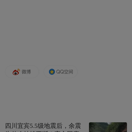
术电影制片厂开创的“中国动画学派”的致敬
与传承，“并以现代视角激活中国文化基因，
将极具东方神韵的艺术形式与当代叙事结
合，让故事扎根于中国语境”。
中国语境就是故事的创作之源
《如何成为三条龙》上线后，短片的英语翻
译冲上热搜高位。有网友发现，《中国奇谭
2》给“龙”直译为“LOONG”而非过往西方语
境下的“dragon”，“妖”直译为“yaoguai”。评论
区一片点赞：原汁原味本土化的专有表达，
这样的字幕何尝不是一份底气、一种文化自
四川宜宾5.5级地震后，余震
信，告诉世界，这是中国的故事。