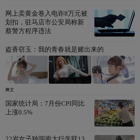
节，饱含浓浓中式情感。
网上卖黄金卷入电诈8万元被
划扣，驻马店市公安局称新
蔡警方程序违法
盗香窃玉：我的青春就是赌出来的
爽文
国家统计局：7月份CPI同比
上涨0.5%
22岁女子独闯南太行失联13