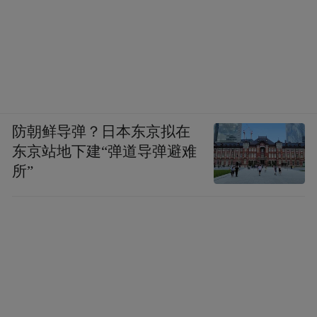
作者带来的作品。导演杜鹏鹏在《大鸟》中
使用了类似版画的风格，其笔触源自国画的
枯笔与焦墨；陈莲华在用剪纸动画创作《小
满》后，这一回又在《小雪》中创新采用毛
毡定格动画，以温柔材质探讨亲情与控制之
间的微妙边界；继《小卖部》之后，顾杨与
防朝鲜导弹？日本东京拟在
东京站地下建“弹道导弹避难
刘旷再次合作，用温暖治愈的水彩，在《大
所”
贵人》中演绎一出发生在北京胡同中的奇幻
温馨喜剧；欧阳仲泓执导的《三郎》结合大
漠武侠与科幻元素，展现自我执念中的江湖
困境；张俊杰与周旭合作的《拜山》穿梭于
奇幻写实的客家文化与现代都市之间，探讨
人与故乡的牵绊；杨雅词在《今日动物园》