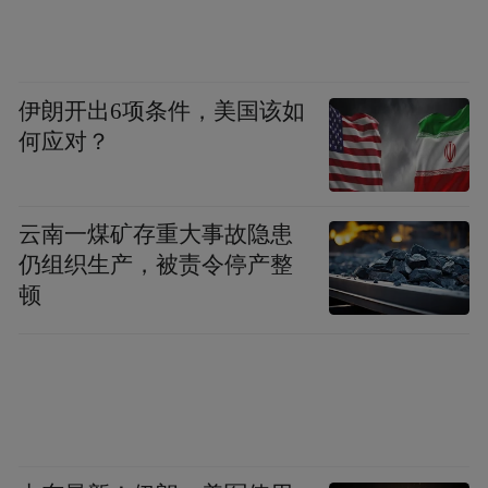
的甘霖，赢得人间三月春如许、田间农忙好
时光。弹幕里布满年轻人的解读，“英雄不问
出处，以善为本”“济世为民者便是老百姓心
伊朗开出6项条件，美国该如
里的真龙”。
何应对？
云南一煤矿存重大事故隐患
仍组织生产，被责令停产整
顿
谈及主角设定，导演杨木透露，最初想创作