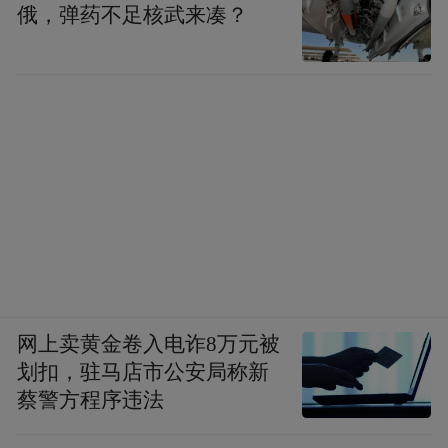
俄，弹药不足核武来凑？
以最先上线的两支短片为例。它们都由第一
部的原班人马创作，但风格迥异。曾在三维
动画《林林》展现动画表现力的杨木，此次
在二维动画《如何成为三条龙》中转向工笔
网上卖黄金卷入电诈8万元被
划扣，驻马店市公安局称新
明快的中式卡通风格。为表现干旱的土地，
蔡警方程序违法
他还创新性地采用了国画中的“皴法”，并借
鉴了林风眠等艺术家的作品意境。胡睿则延