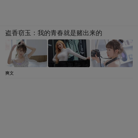
盗香窃玉：我的青春就是赌出来的
胡睿说：“主人公在常规方法无法解决耳中妖
怪问题时，选择借助戏剧力量，这一设定既
承载了对自我的美化，也体现了中国传统文
化中‘知音之妙’的境界——就像传统戏曲中，
爽文
简单的置景能让观众联想到山野江湖，想象
力让舞台无限延伸。”
此外，《刑天》新绎上古神话中的英雄史
诗，《小雪》着墨于中式亲情中复杂深刻的
情感纽带，《大贵人》则在奇幻设定中编织