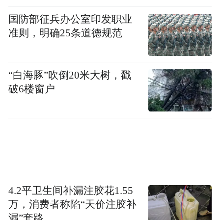
刊落？读书是重要途径。
国防部征兵办公室印发职业
读书还有助于确立人生的自我认知，就是弄
准则，明确25条道德规范
明白自己。通过读书，会意识到自己是立身
于从古至今的历史河流里，在这条河流里反
“白海豚”吹倒20米大树，戳
照自己，可明白自己的身份和角色。当然书
破6楼窗户
读得好，具有高华的气质，对找一份合意的
工作，会有帮助，慢慢获得事业上的成就
感。我小的时候发蒙，那是在1940年代初，
念《三字经》《百家姓》《千字文》《唐诗
三百首》《古文观止》。也念过《神童
诗》，“天子重英豪，文章教尔曹；万般皆下
4.2平卫生间补漏注胶花1.55
品，惟有读书高”。那是当时的说法。小时候
万，消费者称陷“天价注胶补
念了以后，有一种朦胧的感觉，模模糊糊地
漏”套路