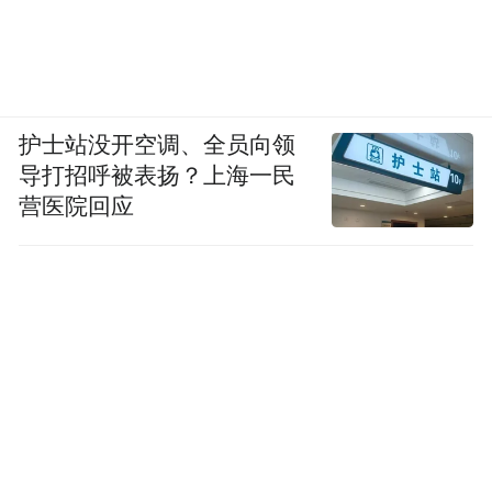
《后汉书》也很重要，尤其《后汉书》，为
学者所看重。不过作一般阅读，还是先读
《史记》。此外贾谊的文章不可不读，特别
是他的《过秦论》。读贾谊，可以体会不可
护士站没开空调、全员向领
一世的文章气势。老辈学者、已故的国学大
导打招呼被表扬？上海一民
师张舜徽先生，他治学的经验之一，就是通
营医院回应
过读贾谊的政论文，来体会和培养文气。我
是谈《史记》，顺便提到《汉书》《后汉
书》和贾谊。
第四是《老子》和《庄子》。《老子》五千
言，也叫《道德经》，时间上跟孔子相前
后，史载孔子曾向老子请教过学问。《庄
子》其书，分内篇、外篇、杂篇三部分，一