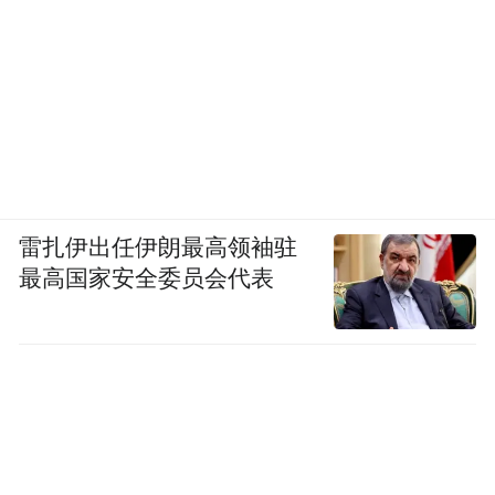
要说《诗》。《诗》是六经之首，辞藻之典
雅优美，令人叹为观止。而思想，孔子说“一
言以蔽之，曰思无邪”，的确如此。
第三是司马迁的《史记》。《史记》共130
篇，十表、八书、十二本纪、三十世家、七
十列传，内容很多。非专门研究性的一般阅
雷扎伊出任伊朗最高领袖驻
读，我建议主要读“列传”部分，可是“世家”
最高国家安全委员会代表
也很好看，像《孔子世家》，不看是个损
失。如果还觉得篇幅多，就挑自己喜欢的二
三十篇来读。我说的读，是慢读、细读、精
读、反复读，不是草草翻过了事。关于汉代
的文本典籍，《史记》之外，《汉书》和