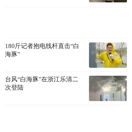
准是人品第一、学问第一。有人问我，两个
第一谁在前面？我回答，学问好的人品在前
面，人品好的学问在前面。那一次想招的这
个人，成果很多，也很有影响。大家见面多
次，实在看不出有什么不好。后来明白，原
180斤记者抱电线杆直击“白
来他是文学出身，身上有文学习气。有文学
海豚”
习气，距离学问境界，就差了那么一点点。
真正进入学问境界的人，连文学习气都需要
台风“白海豚”在浙江乐清二
刊落。社会上有各种行业，各种专业，行业
次登陆
和专业本身，时间长了，也会滋生特有的习
气。在一界长了，就有一界的习气。不是俗
气，是习气。俗气不必说了，连习气都需要
刊落，才能成为所期待的不一样的人。如何