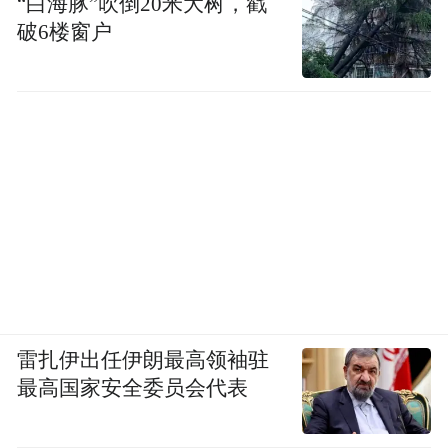
“白海豚”吹倒20米大树，戳
样读，可随意。
破6楼窗户
第十四是《文史通义》。清代章学诚的著
作。章是清代少有的重视学术思想的学者。
可以让你在学理上豁然开朗，打破常规，特
立独行。
第十五是冯友兰的《中国哲学简史》，篇幅
小，但一卷在手，中国的思想学术可窥得门
径。
雷扎伊出任伊朗最高领袖驻
第十六是张荫麟的《中国史纲》，无与伦比
最高国家安全委员会代表
的好书。他不加注释，但无一字无来历，无
一事无出处。许多大学问家都称许他，他也