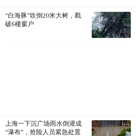
第一是《论语》，我认为这是中国人的必读
“白海豚”吹倒20米大树，戳
破6楼窗户
书。当然也不必同意宋代赵普讲的话，他说
“半部《论语》”可以“治天下”。整部《论
语》能否治天下？实证的例子也不容易找
到。但《论语》是中国人第一要读的书，不
成问题。《论语》其实比较容易读。孔子跟
弟子的对话，问题性强，针对性强，大体明
白如话。本来还应当包括《孟子》《大学》
《中庸》，就是宋代以后的四书，朱熹把它
们编在一起。《大学》和《中庸》文字不
多，但并不好读。《孟子》也不容易读。因
上海一下沉广场雨水倒灌成
此化繁为简，就是读《论语》。经常翻读，
“瀑布”，抢险人员紧急处置