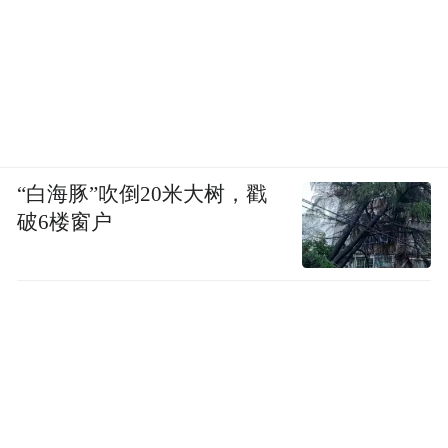
后，读的第一本书是《钢铁是怎样炼成
的》。那时候班主任来家访，我出去玩了不
在家，他看到我桌上放的是《花木兰征
北》，就在扉页上写“此书不可看呀，此书有
毒呀，你喜欢读书，我借你书看”。其实他不
了解，《花木兰征北》哪有毒啊，但是我也
“白海豚”吹倒20米大树，戳
听他的话。我去找他，他立刻借给我一本
破6楼窗户
《钢铁是怎样炼成的》，我很快看完了。我
又问他有《牛虻》没有，他又把《牛虻》借
给我了。然后又借给我其他的书。那是50年
代中期，苏联老大哥帮助咱们成立新国家。
中苏关系很好。我当时念了很多很多苏联文
学的书。