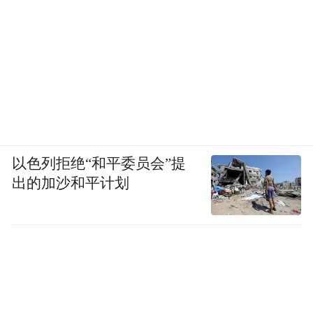
平儿不同，主子的所有失德之事都与她无
关，不是“同恶相济”，而是“相济而不同
恶”。
这些丫鬟的修养从何而来？来自环境熏习和
经验记忆。所以读书能够改变人的气质，但
气质的形成却并非只有读书一途。书本之
以色列拒绝“和平委员会”提
外，还有天地之间的大“书”，那是无字之
出的加沙和平计划
书，比有字书更博大无垠。先天遗传，家庭
环境，社会影响，朋友砥砺，都是人的性格
形成的重要因素。
读什么书