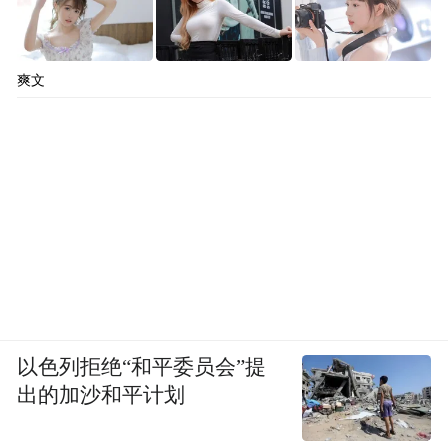
长江流域有关了。屈原的作品很多，《离
骚》之外还有《九歌》和《九章》。但重点
应读《离骚》，这是屈原精神世界的主题
爽文
曲，华美辞章和爱国情怀的完美结合。范曾
先生能用八分钟全部背诵。我们一般人即使
不能背诵全部，重要的句子、主要段落，应
该记诵在心。
第六是陶渊明。陶是《诗》《骚》之后的第
一人。《陶渊明集》篇幅不大，有诗，有
文，有传，是诗和哲学的合体，最好全读。
以色列拒绝“和平委员会”提
读了陶，可以明白中国诗文和中国思想的大
出的加沙和平计划
概。