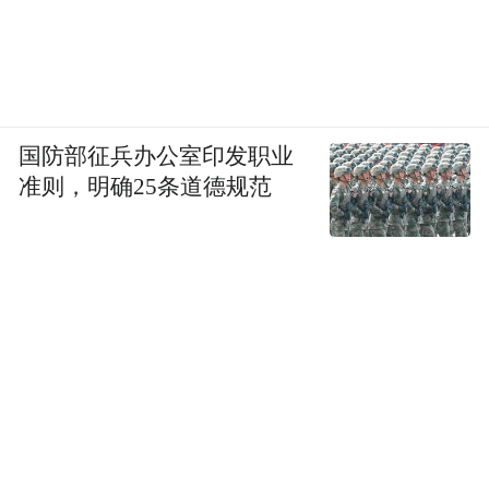
我们应该读什么书呢？其实不光要读中国的
书，外国的书同样重要，同样应该读。那些
人类文化遗产中最优秀的文字结晶，文本的
经典之作，都应该是我们阅读的对象。不过
国防部征兵办公室印发职业
今天我主要是谈中国书的阅读问题。中国的
准则，明确25条道德规范
典籍非常之多，是不是典籍最多的国家，没
有统计，不好断言。但中国历来有修史、编
纂典籍的传统，经史子集四部典籍，汗牛充
栋不足以形容。读什么书？我的看法，是读
好书，读经典的书。就中国的典籍来说，每
个人的专业不同，宜各有侧重。但其中有一
些书，是不分专业，每个人都有必要阅读
的。