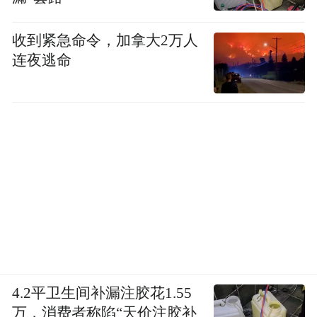
意识到念书可以使自己成为不一样的人。“书
中自有颜如玉”，我不懂。问我父亲，他不
收到紧急命令，加拿大2万人
连夜逃命
答。母亲在一旁说：“好好念书，长大娶好看
的媳妇。”“万般皆下品”，今天不这样看了，
各个行业都可以得到人生价值的认定，但前
提还是和读书不无关系。没有见过一个有成
就的人，可以不读书。可以不上学，不获取
学位，但不可以不读书。
读书可以提高我们的修养，往圣前贤的嘉德
懿行，可以为今人立一楷模，知所去取，知
所遵循。当然一个人的修养，又不是全部从
4.2平卫生间补漏注胶花1.55
读书得来的。你看《红楼梦》里的人物，特
万，消费者称陷“天价注胶补