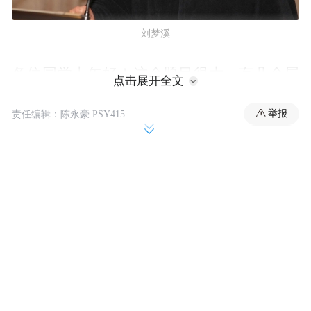
刘梦溪
各位同学上午好！这个题目很大，有几个层
点击展开全文
次。读书与做学问不是一回事，做学问一定
举报
责任编辑：陈永豪 PSY415
要读书，但读书不一定都做学问。不做学问
也需要读书。做学问是国家、社会一部分人
的事。他们致力于此，以学问为志业，读书
便成了他们的功课。但更多人，不需要做学
问，只是作为一个社会的公民，作为生命个
体，栖息生活在这个世界上，虽然不以学问
为志业，仅仅是为了生命与文化的延续，也
还是需要读书。所以就社会来说，读书是大
家的事。