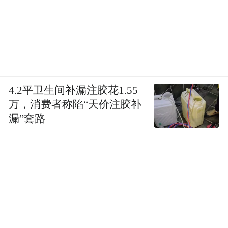
我跟李泽厚是很好的朋友，一次我们谈到，
一个康德胜过十个黑格尔。不是他们两个人
之间的比较，而是就对今天的我们的启发而
言，也可以说是对人的生命建构而言。康德
有句有名的话：“道德理性具有绝对价值。”
4.2平卫生间补漏注胶花1.55
康德这句话告诉我们，往圣前贤所讲的道
万，消费者称陷“天价注胶补
漏”套路
理，是具有超越性的，不会因时间的转移而
过时。特别是今天的中国青年，绝对不要在
国学热和传统文化热的背景下，只读中国
书，不读外国书。万不可以为我们中国什么
都好。其实外国的文学作品也需要选几部阅
读，如但丁的《神曲》、塞万提斯的《堂吉
诃德》、歌德的《浮士德》、托尔斯泰的