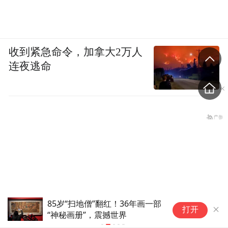
我到初中的时候，突然有了一个很大的变
化，原因不知从何而来，极度喜欢中国古代
诗词文章，我有一个同学，我们比赛着背。
收到紧急命令，加拿大2万人
连夜逃命
《古文观止》《唐诗三百首》，我当时全都
能背下来，但是现在不能全背了。高中时，
我的经历有个转折。我原来学习一直很好，
老师、同学们都觉得我了不起。到1958年大
炼钢铁，要比体力的时候，我的优势就下降
了，他们又觉得我不行了。我小时候瘦，头
大，身子小，长得白白的，不适合体力劳
动，怎么干也干不过他们，这个面子丢大
85岁“扫地僧”翻红！36年画一部
原
了。半年以后情况又变了。教育部说学生还
打开
“神秘画册”，震撼世界
梦
是以学习为主，我的“威信”又上来了。但那