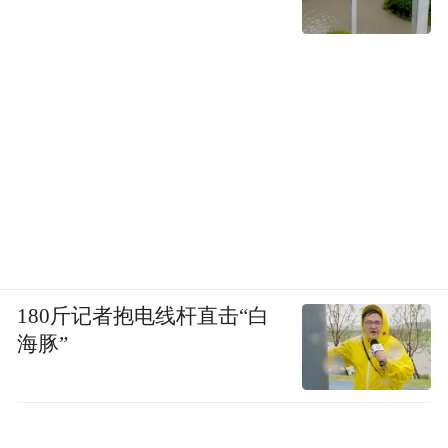
必受大益。益在哪里？在于可以学会怎样做
人，怎样行事，并借由知晓中国人、中国社
会和中国文化的根底。
第二是《诗经》。孔子之前就有的周代诗
歌，原来传下来的有3000多篇，孔子删定之
后，保留下305篇。不必按次序，十五国风、
二雅（大小《雅》）、三颂（《周颂》《鲁
颂》《商颂》），喜欢哪部分就读哪部分。
放在手边，随时翻看。孔子说：“不学
180斤记者抱电线杆直击“白
《诗》，无以言。”当时春秋时期，以士的身
海豚”
份到各国游历，传布自己的社会政治理想，
交谈中要讲雅言。雅言就是《诗》《书》和
《礼》。《书》和《礼》下次再讲，这里主