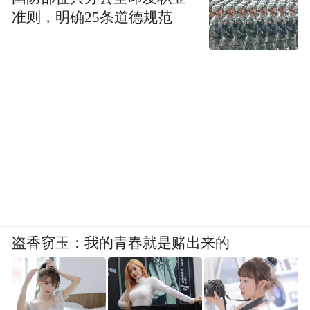
向文化的恶斗，两败俱伤。这是我的看法。
准则，明确25条道德规范
我是研究中国思想文化这一套的，我要告诉
你们，不要只读中国书。
怎样读书
读书有几种方式，有一种属于专业阅读，你
要做学位论文，你是从事某一行业的人，都
要读专业相关的书，带有功利性、目的性。
但最好的方式是闲适阅读，没有功利目的，
每天都读一些书。古人讲过，三天不读诗，
盗香窃玉：我的青春就是赌出来的
口舌不香，读书给人带来的滋养是难以言喻
的。我其实每天都读书，我的研究、写作会
占用一些时间，但没有一天我不读书。每天