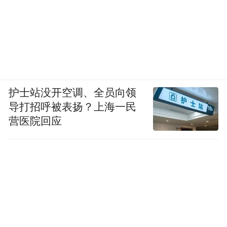
价：“李杜文章在，光焰万丈长。”读李杜不
仅可知诗，还可以知世，知唐代之世，也可
以体会唐代诗人的伟大情怀。
第九是韩柳文。即唐代中期韩愈和柳宗元的
护士站没开空调、全员向领
文章。韩愈是一代文雄，在文学和思想上具
导打招呼被表扬？上海一民
有转折性影响。韩柳不仅是大作家，也是思
营医院回应
想家。
第十是苏东坡。读了苏东坡，才能了解中国
文化人的身份和处境，甚至可以明了中国文
化和中国艺术的全貌。韩愈、柳宗元、苏东
坡，是唐宋八大家的三家，非常重要。