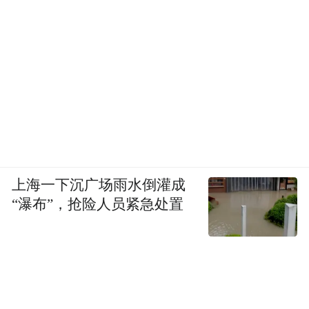
是清华毕业，梁启超是他的老师，很看重
他。但他37岁就死了。包括陈寅恪、钱锺
书、钱穆在内的学问大家，都有文章纪念
他。我有篇文章，叫《悲剧天才张荫麟》，
讲了我对这位天才学者的看法。还有一篇是
《学问天才陈梦家》，介绍另外一位当代学
问大家，这两篇文章可以合读。
上海一下沉广场雨水倒灌成
中国的书我列出上面的十几种，包括几种现
“瀑布”，抢险人员紧急处置
代学者的著作。纯属个人的读书经验，其他
学者可能有不同的选择。
还需要读外国的书，而且一定要读。像柏拉
图、亚里士多德、康德的著作，一定要读。