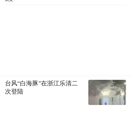
你可以怎么怎么写，都是我平常告诉她的
话，我小时候的事，包括怎么读书。她一说
我还真会写了。他们的要求是3000字，我写
了6万字，又压缩到3000字，太难了，写的都
是跟书有关的事，这下知道我是怎么走过来
的了。
我在1949年以前没有上学，跟着我父亲，他
台风“白海豚”在浙江乐清二
是乡下的文化人。他会写字，会讲书，讲侠
次登陆
义小说。侠义小说对我影响很大，发蒙的书
也是他教的，都是口述教给我。口述只有字
音，字义不明白，有时候会闹一些笑话。听
他讲侠义小说，我也翻看侠义小说。上小学