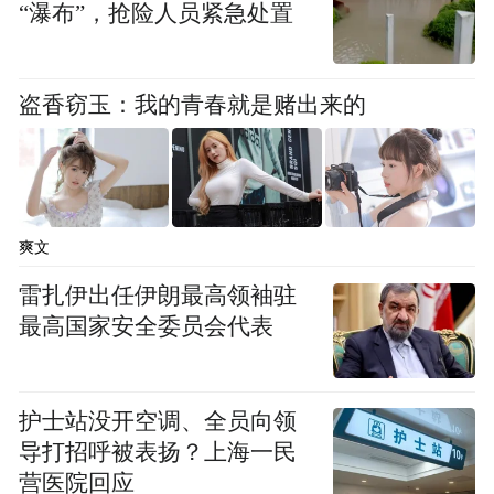
“瀑布”，抢险人员紧急处置
的人。“刊落习气”是佛学用语，生活中不大
用，但比较准确。“俗气”这个词有贬义，而
盗香窃玉：我的青春就是赌出来的
“习气”则是个中性词，是人人都会有的一种
习惯作风。但用最高的精神境界来要求，这
个“习气”是不好的，不是生命的本我，是附
着在生命体上的外在杂物。读书很重要的一
爽文
个目的，就是要把沾染的习气去掉，而且是
“刊落”，像用刀子削得干干净净一样。
雷扎伊出任伊朗最高领袖驻
最高国家安全委员会代表
生活中的我们，难免习焉不察。环境、密切
接触的人群、社会风气，乃至不同的行业，
护士站没开空调、全员向领
都可以让人沾染上习气。有一次我们研究所
导打招呼被表扬？上海一民
想招一个人。我们招人的条件比较严格，标
营医院回应