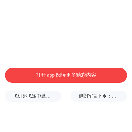
打开 app 阅读更多精彩内容
为什么读书
飞机起飞途中遭雷击！航班滞留3小时临时换机
伊朗军官下令：如果美军踏上我国领土，就砍掉他们脚！
那么，我们为什么要读书呢？谁都知道读书
不无好处，至少知道开卷有益的成语。但读
书究竟为底事？不做学问的人也需要读书，