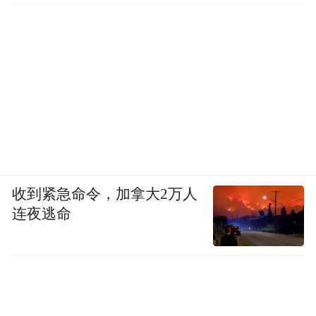
第七是《文心雕龙》，魏晋南北朝时南朝刘
勰所写，是我国古代第一部具有完整体系的
文学理论著作。全书50篇，主要论文体流变
和文章风格。骈体文写作，学理渊深，词采
斐然，朗朗上口。如果不能全读，《宗经》
《风骨》《情采》《知音》《时序》诸篇，
是必读的。这是一部我个人特别喜欢的书。
文以载道，诗以缘情，天垂丽象，人文化
收到紧急命令，加拿大2万人
成，《文心雕龙》这部著作，可以说都做到
连夜逃命
了，不只是“文心”之作，亦不妨视作“道心”
之作。
第八是李杜。李白和杜甫，唐代的两位大诗
人，一位是“诗仙”，一位是“诗圣”。韩愈评