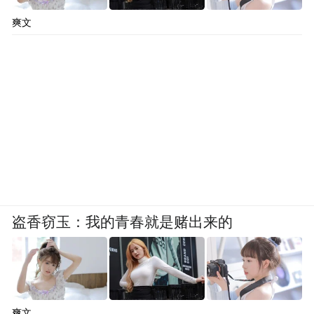
早晨起来我都乱翻书，翻一点读一读，非常
爽文
高兴，晚上也是这样。这种闲适阅读益处很
大。我所期待的也是这种阅读，读什么都可
以，开卷有益。
我跟大家讲一讲，我的读书经历。我的博客
里有一篇文章，叫《一架子书和一所荒凉的
花园》，这个题目是我说的话。《中华读书
报》对我有一个采访，问我是怎么读书的，
我恰好梳理了一下这方面的事情。最近有个
盗香窃玉：我的青春就是赌出来的
部门，一定让我写一下自己的小传。其实我
从来没写过自己的小传，不会写，列一个我
是谁，哪儿毕业，出过什么书，那个我会。
后来我太太，陈祖芬老师，她是作家，她说
爽文