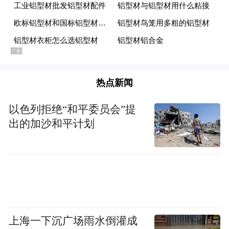
触比较少。这是闲话。我考入人大后，校长
吴玉章在开学典礼上讲话，引用《孟子》“天
将降大任于是人也”那一段话。因为当时是三
年困难时期，所以他引用这段话勉励大家。
他的话让我很振奋，使我期待自己大有作
热点新闻
为。另外主席台上就座的人物，以我20岁的
以色列拒绝“和平委员会”提
青年人来看，一个一个气象不凡，有的后脑
出的加沙和平计划
勺都秃了，有的满头都是白发。其实他们都
是很有名的人物，都是大专家，果然不同凡
响啊！这里就不一一细讲了。我心里想，读
书读到后来可能就是这个样子。
变化气质是每个人生命的需要。我们想成为
上海一下沉广场雨水倒灌成
高级的人、高贵的人，首先要成为刊落习气