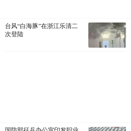
《安娜·卡列尼娜》等。
其实一切的文化，在价值的比并方面是平等
台风“白海豚”在浙江乐清二
的，几乎没有高下之分。中国有位大学者，
次登陆
费孝通，已经故去了，他是一位社会学家，
晚年有四句话，“各美其美，美人之美，美美
与共，天下大同”，是讲到文化自觉时提出来
的。每一种文化都有优长，所以各美其美。
你要看到其他文化的优长，所以美人之美。
美美与共，是大家要互相学习、沟通、取长
补短。最后，达到“和”，天下大同。能否天
下大同不是我们能预期的，但我的文化观
是，人类最后总是走向文化的融合而不是走
国防部征兵办公室印发职业