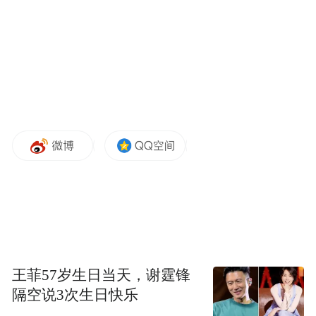
这个道理安在？我认为，读书的一个好处，
是让你成为和不读书不一样的人。人似乎都
一样，都有五官、四肢，都直立行走，有许
多共性。在有些领域是平等的，比如在法律
面前，在追求真理的道路上，维护个人尊
严，等等。但是人与人又是不一样的。有的
人气质好一些，落落大方，随和自然。有的
就显得局促。有的人比较开朗，有的就比较
内向。每个人都不一样，缘由很多，天赋、
家传在其中发挥的作用不可小视。但跟读书
不读书、读书多少，也有相当的关系。读书
对我们个体生命最直接的作用，是可以使气
王菲57岁生日当天，谢霆锋
质发生变化。这是宋代大思想家朱熹讲的，
隔空说3次生日快乐
读书可以变化气质。还有一句话，叫“腹有诗