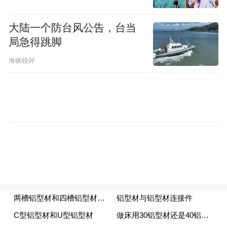
书气自华”，说的也是这个意思。如果不是腹
大陆一个防台风公告，台当
内空空，而是读了很多书，有许多学问和知
局急得跳脚
识的积累，你的气质跟没读过书、读书少的
海峡锐评
人是不同的。当然变化气质是没有止境的，
每个人的气质都变化了，社会风气就改变
了。
刚才主持人介绍，我是中国人民大学毕业，
学中国文学专业。我当时高考，只报了两个
志愿，第一人大，第二北大，结果考上了人
大。高中教我的老师喜欢文学理论，他让我
报考人大。其实我内心更喜欢北大。直到现
在，我也是北大的师友多，跟人大的老师接