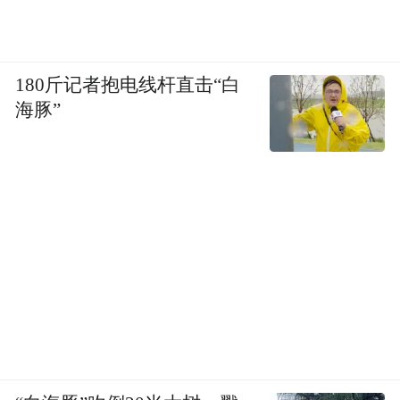
第十一是王阳明，明代的大学者，心学的集
大成者。他的代表著作是《传习录》，篇幅
不多，也不难读。重点需要了解他的“致良
180斤记者抱电线杆直击“白
海豚”
知”“知行合一”思想。
第十二是汤显祖，明代的大戏剧家，他写了
很多剧本，代表作是《临川四梦》，包括
《紫钗记》《邯郸记》《南柯记》《牡丹
亭》，其中以《牡丹亭》为代表，可以说是
中国第一美剧。死去活来的男女爱情，艳丽
惊人的华彩词章，美妙幽香不可言，不能再
好了。
第十三是《红楼梦》，大家都知道的书，怎