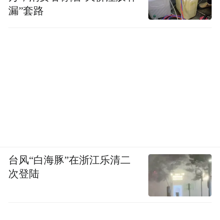
别是长得漂亮的丫鬟们，很多都不识字，连
漏”套路
王熙凤也不怎么识字，所以念花名册时让小
厮彩明来念。但不能否认，她们很多人是有
一定修养的，她们懂礼仪，待人接物很能掌
握分寸。譬如王熙凤的丫鬟平儿，她的身份
很确定，就是服侍主人。王熙凤美丽、聪
明、能干，但喜欢弄权，有很多劣迹。克扣
丫鬟的月例钱，包揽官司，制造命案。平儿
对王熙凤是非常忠实的。李纨讲过，有一个
凤丫头，就有一个平丫头，称赞她是王熙凤
台风“白海豚”在浙江乐清二
的臂膀。但王熙凤的劣迹，都跟平儿无关。
次登陆
王熙凤做坏事时，平儿在大观园里到处做好
事。这个很了不起。有个成语，叫“同恶相
济”，主子有劣迹，下人也跟着一起参与。但