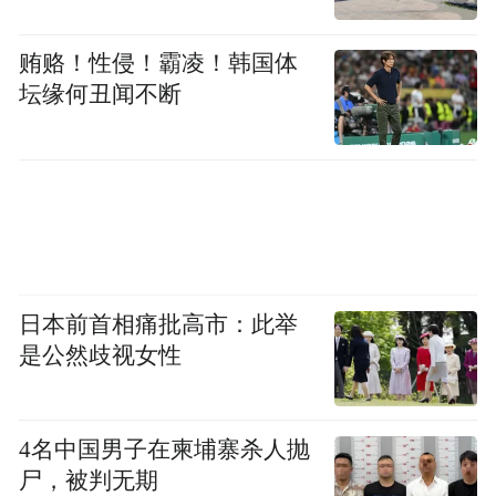
广泛共情的故事。
贿赂！性侵！霸凌！韩国体
坛缘何丑闻不断
从个体创作透视网络文学的文化使命
当网络作家埋首古籍文献，或是深入考古现
场，他们捕捉的不仅是创作灵感，更是一种
深沉的文化召唤。这场跨越时空的对话，最
终指向一个更为宏大的命题：网络文学如何
以其创造力，将古老的文明基因注入新时代
日本前首相痛批高市：此举
的脉搏，讲述古代华夏与当代中国相映生辉
是公然歧视女性
的“中国故事”？
4名中国男子在柬埔寨杀人抛
网络文学对传统文化的传承，如今已超越了
尸，被判无期
器物与典故的简单挪用。无论是仙侠小说中