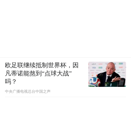
肩负新的时代使命，既要向内扎根，也需向
外延伸。中国网络文学以其独特的叙事魅
力，已成为中华文明国际传播的“轻骑兵”。
目前，其海外活跃用户总数约2亿人，覆盖全
球大部分国家和地区。
欧足联继续抵制世界杯，因
从《琅琊榜》的家国情怀到《凡人修仙传》
凡蒂诺能熬到“点球大战”
的东方奇幻，这些作品将中华文化和美学理
吗？
念向全球传递。许多外国读者对中国传统文
中央广播电视总台中国之声
化产生浓厚兴趣，进而开始学习汉语、了解
中国历史文化。
从武王墩考古现场出发，网络文学的旅程连