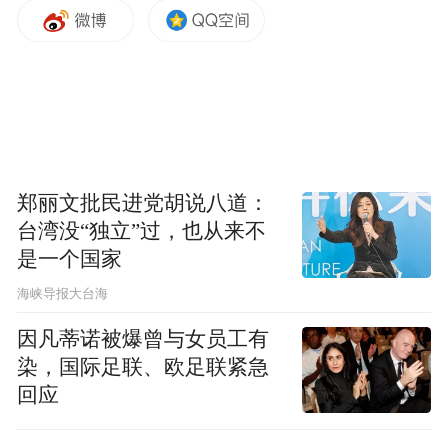
安徽淮南武王墩考古现场临时展馆里展出的
郑丽文批民进党胡说八道：
青铜器。新华社记者余俊杰 摄
台湾没“独立”过，也从来不
是一个国家
武王墩一号墓是迄今经科学发掘的规模最
​海峡导报大台海
大、等级最高、结构最复杂的楚国王级墓
因凡蒂诺被爆曾与女员工有
葬，其九室棺椁、礼乐器组合、卜甲等，直
染，国际足联、欧足联紧急
观呈现了战国晚期楚国高等级的丧葬制度、
回应
礼乐文明乃至精神信仰，为文学创作提供了
严谨的历史框架。