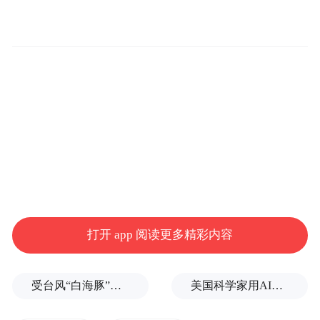
前所未有的震撼。
“考古本身就是最精彩的故事蓝本。”作家桂
媛感慨，“那些残缺的器物、不明的符号、墓
主人的身份之谜，每一个细节都在抛出悬
念。”
多位作者谈到，器物虽小，却承载着宏大的
先秦文化，让其落于实处，变得可触、可
感、可想象，为他们的创作奠定了至关重要
打开 app 阅读更多精彩内容
的真实质感。
受台风“白海豚”影响，福建沿海40条航线停航
美国科学家用AI设计出新病毒