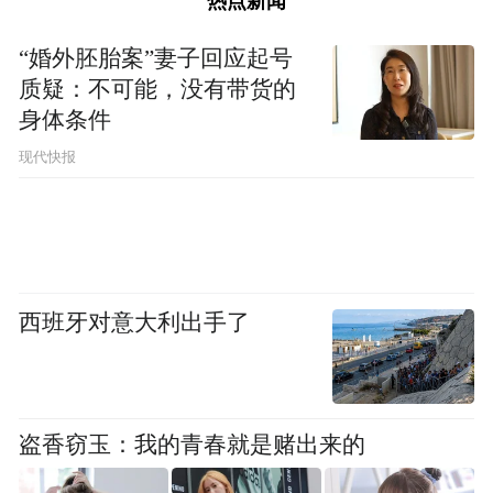
热点新闻
首先，是穿透器物层面，直抵精神内核。作
家晨飒表示，网络文学创作应深入挖掘文物
“婚外胚胎案”妻子回应起号
质疑：不可能，没有带货的
背后的精神内涵。古人“筚路蓝缕”的开拓精
身体条件
神和“九死不悔”的执着追求，与当代中国人
现代快报
攻坚克难的奋斗姿态一脉相承。
“将文化的精神基因，而不仅是器物形制，注
入现代故事的肌理，才是实现深层共鸣的关
键。”安徽大学文学院教授周志雄表示，网络
西班牙对意大利出手了
文学创作者应当向历史深处汲取养分，让跨
越千年的精神血脉在当代叙事中焕发新生。
盗香窃玉：我的青春就是赌出来的