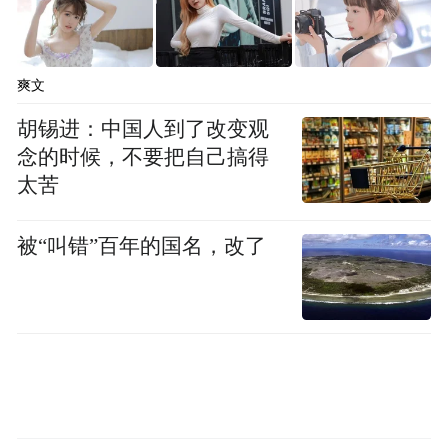
爽文
胡锡进：中国人到了改变观
念的时候，不要把自己搞得
网文作家们在安徽淮南武王墩墓考古实验室
太苦
听取考古讲解。新华社记者余俊杰 摄
被“叫错”百年的国名，改了
运用创新视角推动历史与当代网文深度融
合，也成为作家们的普遍共识。作家蒋离子
提出以“Z世代”熟悉的互动选择、碎片化阅读
等方式重构楚文化，使古老的求索精神与当
代职场奋斗相呼应。作家桂媛则构思了一个
充满奇思妙想的故事框架：考古现场化作时