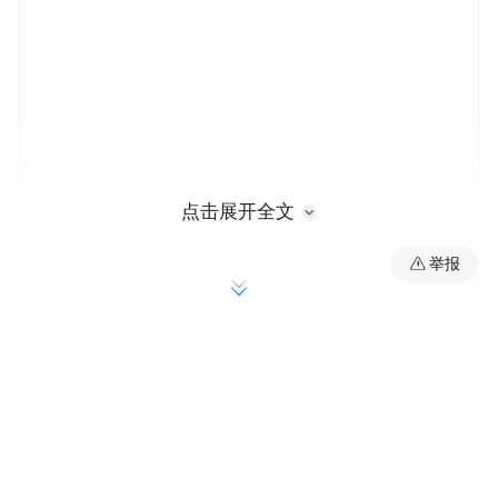
点击展开全文
历史发现成为创作素材库
举报
国家博物馆内，武王墩出土的青铜鼎庄严肃
穆，漆器彩绘依旧鲜艳；淮南考古现场，探
方纵横，似乎还残留着战国烽烟的余温。
对于习惯在虚拟世界构建磅礴景观的网络作
家来说，亲身体验并直面真实历史，带来了