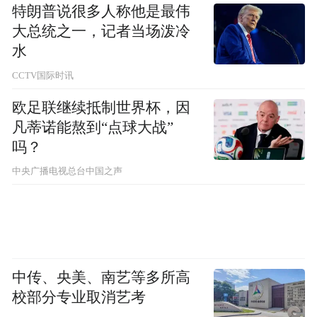
特朗普说很多人称他是最伟
间循环的起点，博物馆文物在深夜“内卷”上
大总统之一，记者当场泼冷
演轻喜剧，楚王反穿现代引发跨越千年的文
水
化碰撞与理解。
CCTV国际时讯
欧足联继续抵制世界杯，因
这些创作思路打破了传统历史叙事的定式，
凡蒂诺能熬到“点球大战”
巧妙运用悬疑、喜剧、穿越等类型手法，将
吗？
历史文化内核融入其中，使其更贴近年轻读
中央广播电视总台中国之声
者的审美喜好。
有作家进一步指出，创作并非简单“利用”文
化，而应以个体全部生命经验与之展开深度
对话。真正的创造性转化，要求创作者将自
中传、央美、南艺等多所高
身的生活经历与对时代的思考熔铸于历史素
校部分专业取消艺考
材之中，讲述既具有个体独特性、又能引发