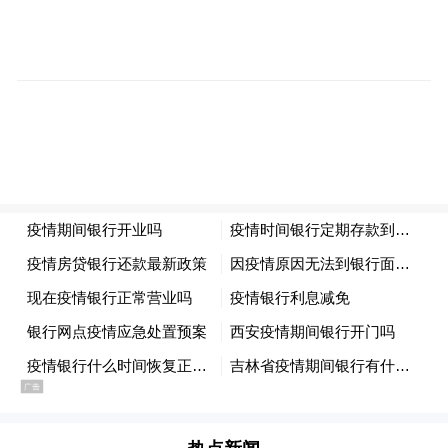
阅文集团副总编辑田志国认为，如今的网文
创作焦点正从演绎神话，转向对未知文明密
码的重构与破译。考古发掘，将一座座尘封
的“文明数据库”向创作者敞开，等待他们用
想象力将其编写成这个时代的故事。
创造性转化的深度与温度
拥有素材库仅是第一步。如何将青铜器上的
蟠螭纹、竹简上的文字、墓葬中的礼制安
排，从冰冷的文化符号转化为有温度、能共
情的故事，是作家们思考的核心。