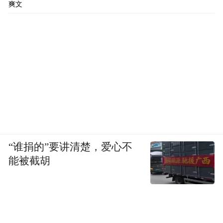
的沉稳坚毅跃然舞台；李旭丹演绎的乐昌公
爽文
主，褪去金枝玉叶的骄横，以温婉贤淑的性
情、坚定清醒的内核，诠释出乱世女子的柔
韧与孤勇，将对盟约的坚守藏于每一个对镜
垂泪的瞬间；王清突破以往才子佳人的演绎
风格，着重于唱腔与形体两方面来重塑隋朝
重臣杨素，以不同于传统尹派的唱腔展现人
物的王者风范；陈欣雨饰演的红拂，则以果
敢机敏的侠女特质串联起整个故事，成为舞
“谁捐的”要讲清楚，爱心不
台上的亮眼配角。
能被截胡