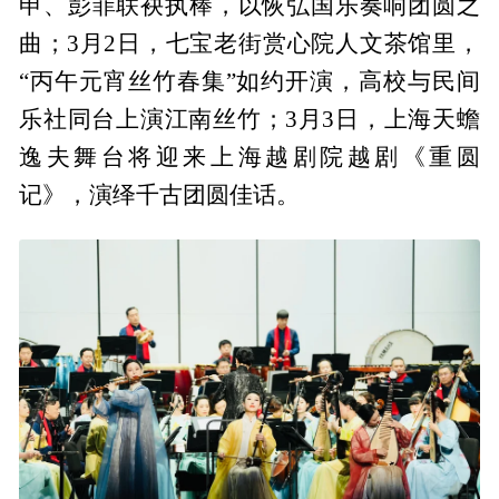
申、彭菲联袂执棒，以恢弘国乐奏响团圆之
曲；3月2日，七宝老街赏心院人文茶馆里，
“丙午元宵丝竹春集”如约开演，高校与民间
乐社同台上演江南丝竹；3月3日，上海天蟾
逸夫舞台将迎来上海越剧院越剧《重圆
记》，演绎千古团圆佳话。