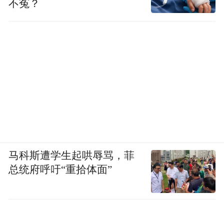
不冤？
马科斯遭学生起哄辱骂，菲
总统府呼吁“重拾体面”