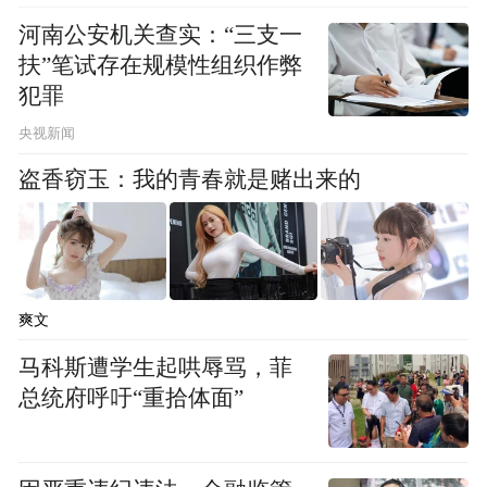
丝竹的魅力，在于能从一个简短旋律生发出
河南公安机关查实：“三支一
无限变化，形成独特的“曲调家族”。“即兴与
扶”笔试存在规模性组织作弊
对旋律的繁衍是江南丝竹的特征，我们要让
犯罪
年青一代重新掌握这种创作能力。”
央视新闻
盗香窃玉：我的青春就是赌出来的
爽文
马科斯遭学生起哄辱骂，菲
总统府呼吁“重拾体面”