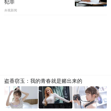
犯罪
素成全，成就“破镜重圆”的千古佳话。此番
央视新闻
打磨，主创团队着力拓延乱世寻觅之苦，让
徐德言三年间从宣城到金陵再到长安的跋涉
轨迹愈发清晰，深掘乐昌公主幽居杨府的心
底之殇，以简约之景承载厚重之情，铜镜的
光影流转成为人物心境的外化，让“镜合”的
瞬间超越简单的团圆，成为历尽沧桑后的情
感归位。
经典故事的焕新演绎，离不开演员的匠心塑
盗香窃玉：我的青春就是赌出来的
造。杨婷娜以巾生、官生行当手法塑造徐德
言，在言行举止、眼神神态中传递角色的清
醒与智慧，让江南才子的风朗儒雅与乱世中