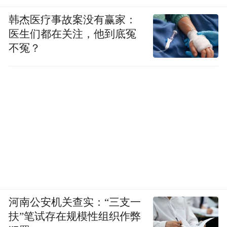
韩杰医疗事故案没有赢家：
医生们都在关注，他到底冤
不冤？
越剧《重圆记》海报
越剧《重圆记》以南朝陈后主之妹乐昌公主
与太子舍人徐德言的爱情故事为蓝本，演绎
了乱世之中的坚守与重逢：陈朝末年，战乱
将至，徐德言与乐昌公主将菱镜一分为二，
约定上元佳节卖镜相认；陈朝灭亡后，公主
河南公安机关查实：“三支一
落入杨素府邸，徐德言辗转流离寻妻数年，
扶”笔试存在规模性组织作弊
终以半镜为凭重逢，二人情比金坚，终得杨