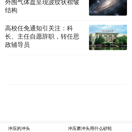
“江南丝竹本是老百姓生活的一部分，我们要
外围气体盘呈现波纹状褶皱
结构
把这份属于民间的音乐放回到它原来的环
境。”上海音乐学院音乐学系萧梅教授谈及活
高校任免通知引关注：科
动背景时直言项目的初心。据悉，江南丝竹
长、主任自愿辞职，转任思
素以“小、细、轻、雅”著称，丝弦乐器温
政辅导员
润、幽微的音色曾是这一审美气质的重要底
色。但随着20世纪中期钢丝弦逐渐普及，以
蚕丝为弦的旧时音声在城市日常中日益稀
少。对不少年轻演奏者而言，“丝弦”更多停
留在书写与想象之中。因此，让学生回到茶
馆这样真实的合奏环境里学习十分重要。“民
间老师傅能教给学生传统合乐‘搿丝竹’的细节
与玩法，比如字眼处的加花即兴、乐器声部
的进退、节奏的松紧以及彼此的呼应，这些