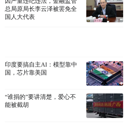
因严重违纪违法，金融监管
总局原局长李云泽被罢免全
上海大龢堂乐器修复、制作师沈正国为观众
国人大代表
们进行古器品鉴
作为江南丝竹上海市代表性传承人，上海徐
汇长桥江南丝竹乐团成员周峰主持了本次丝
竹雅集的演奏环节，他对年轻一代在江南丝
印度要搞自主AI：模型靠中
竹领域的守正创新给予了肯定。活动的乐器
国，芯片靠美国
品鉴环节，由上海大龢堂乐器修复、制作师
沈正国与东方乐器博物馆邢媛共同主讲，现
场集中展示了多件老乐器与复刻乐器，让现
“谁捐的”要讲清楚，爱心不
能被截胡
场观众近距离感受到了江南丝竹的“声音根
脉”。