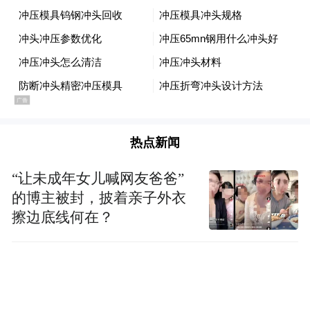
经验往往难以完全写进谱面，却直接关系到
江南丝竹的‘味道’与生命力。”萧梅告诉记
者。
此次丝竹春集将高校的学术研究与民间的演
奏实践深度融合。萧梅教授以现场演奏的
热点新闻
《花茉莉》为例，解读了江南丝竹守正创新
“让未成年女儿喊网友爸爸”
的一种实践。“《花茉莉》脱胎于经典民歌的
的博主被封，披着亲子外衣
《茉莉花》，年轻团队范临风带着学生，通
擦边底线何在？
过扒谱、记谱，学习民间丝竹的旋律发展手
法，循着‘中花六板’的字眼，在原本的曲调上
繁衍出新的作品，这就是向民间学习的成
果，也是万里长征的第一步。”她坦言，民间