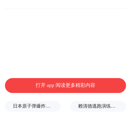
术形式让申城丙午元宵充满传统文化之美。
七宝老街传来江南丝竹婉转旋律
小桥流水旁，茶盏映清音。3月2日的七宝老
街赏心院人文茶馆，满是烟火气与江南雅
韵。上海音乐学院携手上海徐汇长桥江南丝
竹乐团、康文国乐社、范家丝竹班沪上三家
传统丝竹乐社，还有中央音乐学院“生生丝竹
打开 app 阅读更多精彩内容
乐团”的师生们同台，带来一场扎根民间的
“丙午元宵丝竹春集”。这是上音“拾回蚕丝的
日本原子弹爆炸亲历者反对高市修改无核三原则，“她应该下台”
赖清德逃跑演练有美方人员参与，台媒体人：终于正式演练逃亡计划了
声音”项目的元宵特别活动，亦是项目启动三
年来的阶段性成果展示，让被时间遮蔽的江
南丝竹丝弦音色，重回可听、可感、可讨论