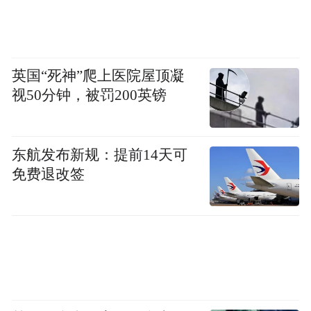
越剧《重圆记》：镜映团圆叙千古情长
一曲破镜重圆，诉尽千古情长。3月3日，上
海天蟾逸夫舞台将上演2026上海越剧院新春
英国“死神”爬上医院屋顶凝
视50分钟，被罚200英镑
系列演出的越剧《重圆记》，这部2025年初
演便收获满堂喝彩的作品，经打磨提升后再
度登台，以乐昌公主与徐德言的经典爱情故
东航发布新规：提前14天可
事，为元宵佳节添上一抹温情的团圆底色。
免费退改签