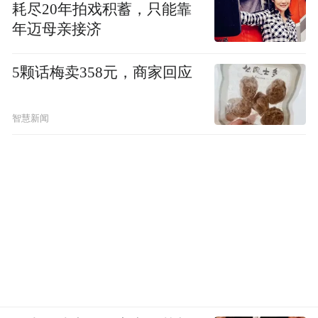
耗尽20年拍戏积蓄，只能靠
年迈母亲接济
5颗话梅卖358元，商家回应
智慧新闻