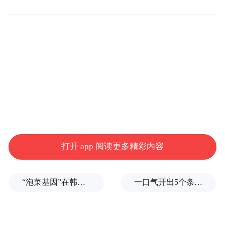
仰韶村遗址位于河南省三门峡市渑池县，
1921年该遗址被首次发掘，标志着中国现代
考古学的诞生，其重要发现被命名为“仰韶文
化”。
打开 app 阅读更多精彩内容
“泡菜基因”在韩国出现突变
一口气开出5个条件，伊朗抬高“复航门槛”，美伊海峡博弈还要耗多久？