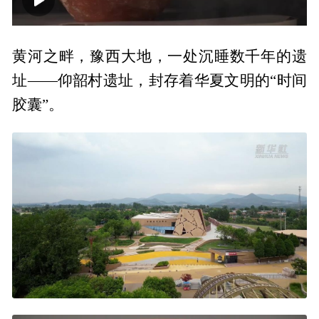
00:00
03:45
黄河之畔，豫西大地，一处沉睡数千年的遗
址——仰韶村遗址，封存着华夏文明的“时间
胶囊”。