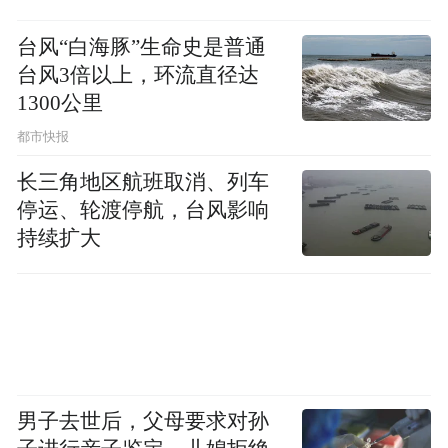
台风“白海豚”生命史是普通
中书（内史）、门下省仍然扮演着禁省内职
台风3倍以上，环流直径达
的角色。中书省在魏晋时期已经是内朝的决
1300公里
策班子。尚书省与中书省的内外分工已经形
都市快报
成。中书省是凤凰池，尚书省则要躬亲实
长三角地区航班取消、列车
务，根据魏晋官场风气，后者显得是苦差。
停运、轮渡停航，台风影响
中书省成为草拟批答、颁行诏敕的机要之
持续扩大
司，这就产生了一个需要，如何监察中书省
的工作？曹魏时期蒋济对于刘放、孙资弄权
的指责是客观存在的事实。于是，对于中书
草诏权予以平衡和审定的权力就被分离出
来，给了皇帝身边的侍从，这就是侍中。
男子去世后，父母要求对孙
可以这样说，汉魏两晋，三省的分工在相当