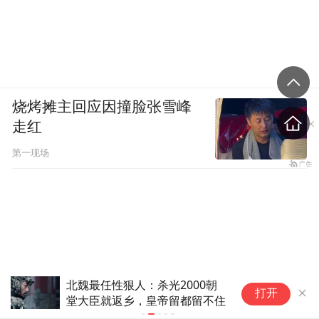
烧烤摊主回应因撞脸张雪峰
走红
第一现场
北魏最任性狠人：杀光2000朝
拓
打开
堂大臣就返乡，皇帝留都留不住
团
可