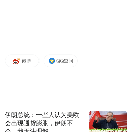
相。”两位皇叔、一位外戚。这样的安排，足
以给世人一个交代。
但是，这样的安排并不符合刘昉、郑译的初
衷。《隋书·李德林传》记：
刘昉、郑译初矫诏召高祖受顾命辅少主，总
知内外兵马事。诸卫既奉敕，并受高祖节
度。郑译、刘昉议，欲授高祖冢宰，郑译自
摄大司马，刘昉又求小冢宰。高祖私问德林
曰：“欲何以见处？”德林云：“即宜作大丞
相，假黄钺，都督内外诸军事。不尔，无以
伊朗总统：一些人认为美欧
压众心。”及发丧，便即依此。以译为相府长
会出现通货膨胀，伊朗不
史，带内史上大夫，昉但为丞相府司马。
会，我无法理解