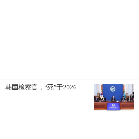
（摘自张国刚著《唐代官制：官吏体系与机
构运行》，中华书局2026年版，标题为编者
所拟）
“特别声明：以上作品内容(包括在内的视频、图片或音
频)为凤凰网旗下自媒体平台“大风号”用户上传并发
布，本平台仅提供信息存储空间服务。
Notice: The content above (including the videos,
pictures and audios if any) is uploaded and posted
by the user of Dafeng Hao, which is a social media
韩国检察官，“死”于2026
platform and merely provides information storage
space services.”