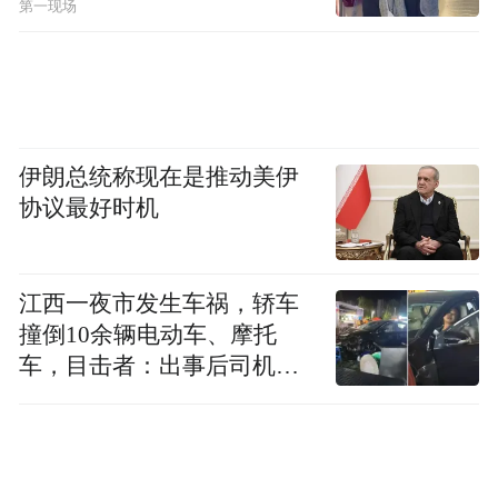
第一现场
在汉魏南北朝时期，三省陆续出现，但其间
的关系并不通畅。隋文帝父子废除三公府
僚，将其彻底变成虚衔。而提高三省长官地
位，并捋顺其间的关系，使其不仅掌握实
伊朗总统称现在是推动美伊
权，而且有比较高的品位。
协议最好时机
首先是尚书省，东汉到刘宋，尚书省的职官
体系已经很完善，到了北魏、北齐，可以说
江西一夜市发生车祸，轿车
撞倒10余辆电动车、摩托
已经真正的“赋政四海”了，掌管着国家的兵
车，目击者：出事后司机一
刑钱谷的实务。隋初制度设计中，尚书令、
直坐车里
左右仆射分别居于正一品、从二品的位置，
仪形端揆，师长百僚，就是取代了以前三公
的首出地位。