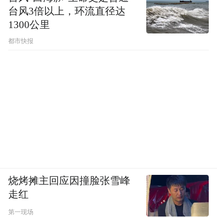
制约，而是忠诚；不是监控臣下，而是监控
台风3倍以上，环流直径达
皇帝。
1300公里
都市快报
霸府过渡到新王朝的时候，都会重新构建其
权力制约体系。在曹魏，是中书监令取代录
尚书事。在晋宋，是侍中取代中书省侍从顾
问之任。在北周，是灭宇文护之后，削弱大
冢宰独尊的权力。现在轮到了杨坚，他的丞
相府、隋王府曾经是决策与行政的中心。他
受禅登帝位之后，一方面要恢复华夏制度，
另一方面，要建立权力制约体系，于是，防
烧烤摊主回应因撞脸张雪峰
范霸府政治模式的三省制应运而生。唐朝李
走红
渊可以说是对此亦步亦趋。
第一现场