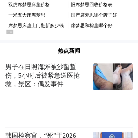
到大定元年（581）二月，禅让前夕，在隋王
府“建台置官”。隋国的“台”自然是取代朝廷
尚书台（即改朝换代）的前奏。此后的李
渊，也是如法炮制，先是丞相府，进而唐王
热点新闻
府，进而称帝。
男子在日照海滩被沙蜇蜇
伤，5小时后被紧急送医抢
总之，东魏（高欢）、西魏（宇文泰）、北
救，景区：偶发事件
周（宇文护、杨坚）、隋末（李渊）等的权
臣，都是以丞相府掌军权来掌控朝政的。因
此，杨坚并不需要什么“录尚书事”之类的头
衔。他需要的是，如何解决决策权与执行权
之间的制约问题。于是，内书省草拟诏敕，
韩国检察官，“死”于2026