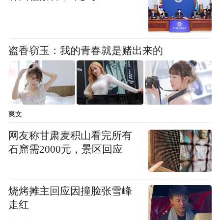
对接尚书台，同时以侍中（门下省）审核内
书省制敕是否合乎规范，这样一个制约机制
就自然而然建立起来了。为皇帝看住权力，
盗香窃玉：我的青春就是赌出来的
防止宰辅弄权擅政，这才是三省六部制度的
历史背景和发展逻辑。隋文帝与唐太宗都重
视三省之间的制约和协调，于是汉唐间中枢
体制的演变有一个总结。下面将其发展轨迹
爽文
做一个简短的归纳。
网友称甘肃麦积山看完所有
隋文帝废除六官制度，复依汉魏。可是汉魏
石窟需2000元，景区回应
的制度并没有定型为“三省六部”，三省六部
制度是隋朝的综合与创新；是隋代将演进中
烧烤摊主回应因撞脸张雪峰
的中书出令、门下审查、尚书执行的体制，
走红
组织在一个相关联的中枢体系中。