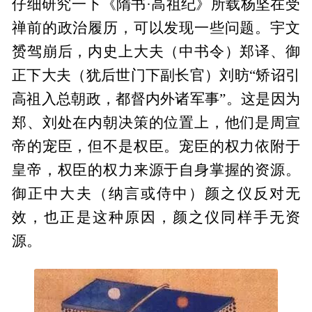
仔细研究一下《隋书·高祖纪》所载杨坚在受
禅前的政治履历，可以发现一些问题。宇文
赟驾崩后，内史上大夫（中书令）郑译、御
正下大夫（犹后世门下副长官）刘昉“矫诏引
高祖入总朝政，都督内外诸军事”。这是因为
郑、刘处在内朝决策的位置上，他们是周宣
帝的宠臣，但不是权臣。宠臣的权力依附于
皇帝，权臣的权力来源于自身掌握的资源。
御正中大夫（纳言或侍中）颜之仪反对无
效，也正是这种原因，颜之仪同样手无资
源。