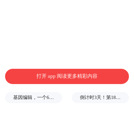
隋文帝杨坚画像
发丧之后，“周帝拜高祖假黄钺、左大丞相，
百官总己而听焉。以正阳宫为丞相府，以郑
打开 app 阅读更多精彩内容
译为长史，刘昉为司马，具置僚佐”。随即公
布了三人辅政小组：以武帝之子汉王赞为上
基因编辑，一个6岁女孩之死
倒计时3天！第18届影响世界华人盛典即将启幕
柱国、右大丞相，“尊以虚名，实无所综
理”；以杨坚为假黄钺、左大丞相；宇文邕另
一子秦王贽为上柱国。“百官总己以听于左丞