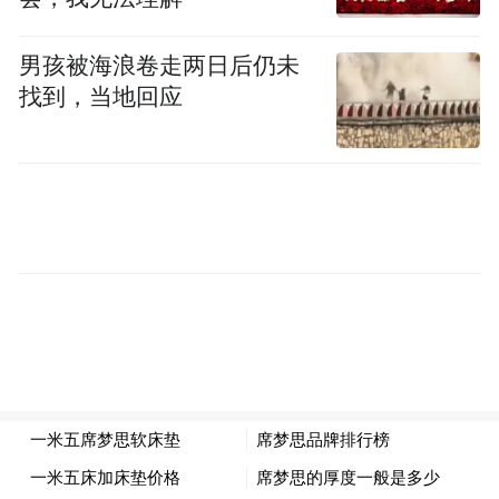
译、昉由是不平。
男孩被海浪卷走两日后仍未
周武帝之弟宇文宪曾任大司马兼小冢宰，掌
找到，当地回应
握实权，为继位的周宣帝所忌惮而殒命。大
司马掌军事，小冢宰是天官大冢宰的次官，
掌宫中侍卫及财务行政，杨坚任大冢宰不可
能躬亲细务，小冢宰就成为实权派。杨坚拒
绝刘、郑的意图，设置了丞相府，这才是官
制改革的关键，而这正是接受了李德林的建
议。从曹操到宇文泰、高欢都是大丞相掌朝
政。只是为了掩人耳目，杨坚把丞相府分为
左右，且以宗室汉王赞为右丞相。丞相专权
制度下，录尚书事之类职位是不需要设置
的。