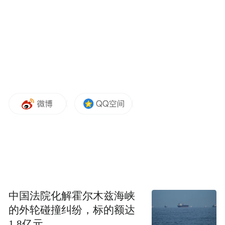
霞帔的样式、珠翠数量都有严格规制，旁人
不可僭越。
在礼仪场合，她们无需向低级官员行跪拜
礼，甚至在宫廷宴会、祭祀大典中，能获得
专属席位，位列命妇班次，有机会面见皇
后、太后，这是普通女子想都不敢想的殊
荣。
就连出行、丧葬的规格，也能依照品级提
升，家族的门面也随之水涨船高。
中国法院化解霍尔木兹海峡
的外轮碰撞纠纷，标的额达
1.8亿元