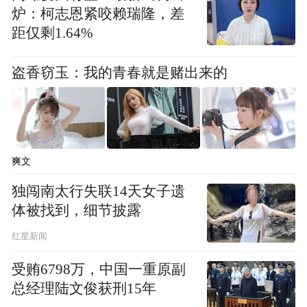
炉：柯志恩紧咬赖瑞隆，差
经济上的实惠，同样不容小觑。
距仅剩1.64%
诰命夫人虽无官职，却能领取朝廷发放的俸
盗香窃玉：我的青春就是赌出来的
禄，这笔收入独立于丈夫的官俸，属于个人
所得。每逢佳节、庆典，朝廷还会额外赏赐
金银、绸缎、布匹等财物，衣食住行都有相
应的优待。
爽文
此外，诰命夫人名下的田产、财物，在赋税
独闯南太行失联14天女子遗
上也能享受减免，无需承担普通百姓的苛捐
体被找到，细节披露
杂税，生活富足无忧。
红星新闻
受贿6798万，中国一重原副
不过诰命夫人也并非手握朝政大权，她们不
总经理陆文俊获刑15年
能参与朝堂议事、干预政务，所有特权都围