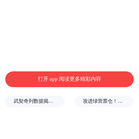
诰命夫人的册封，有着严格的等级规矩。
明清时期明确规定，一至五品官员的母亲、
妻子授以诰命，六至九品则为敕命，民间习
惯统称为诰命夫人。
这份封号不是终身随意可得，也不能私自传
承，必须由朝廷下诏册封，载入文书，是官
打开 app 阅读更多精彩内容
方认可的身份，这也让其拥有了超越普通贵
妇的底气。
武契奇列数据揭露巨大差距：德国已经落后于中国
攻进绿营票仓！李四川新庄造势，上千名乡亲到场力挺
最直观的特权，体现在礼制与身份上。
诰命夫人拥有对应品级的服饰、仪仗，凤冠