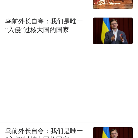
征。
说到底，诰命夫人是古代男权社会下，朝廷
乌前外长自夸：我们是唯一
为笼络官员、维系礼制设立的荣誉体系。它
“入侵”过核大国的国家
没有赋予女性参政的权力，却用实打实的特
权，给了官员家眷一份尊贵与保障。
这份看似风光的身份，既是古代女性的荣耀
天花板，也藏着封建时代对女性身份的束缚
与定义，成为古代社会阶层与礼制的生动缩
影。
致作者：《写乎》致力于文化与历史的传
播，仅仅根据作者意愿开通赞赏，赞赏所得
乌前外长自夸：我们是唯一
全部归作者。