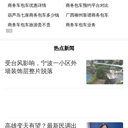
司法特权，是诰命夫人最核心的保障之一。
按照律法，诰命夫人属于朝廷册封的命妇，
享有司法豁免的优待。
热点新闻
寻常官府无权随意传唤、审讯诰命夫人，更
不能对其用刑。即便犯下过错，地方官也不
受台风影响，宁波一小区外
墙装饰层整片脱落
能擅自处置，必须先上报朝廷，请求革去其
诰命身份，才能依法查办。
这种“见官不跪、免受体辱”的特权，在男尊
女卑、司法严苛的古代，无疑是极大的庇
护，也让寻常人不敢轻易冒犯。
高雄变天有望？最新民调出