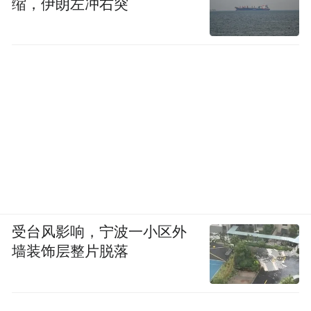
缩，伊朗左冲右突
受台风影响，宁波一小区外
墙装饰层整片脱落