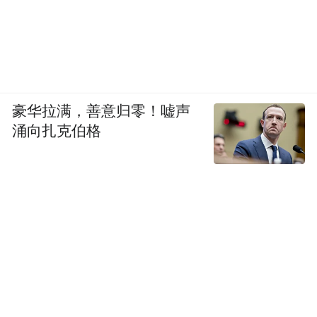
豪华拉满，善意归零！嘘声
涌向扎克伯格