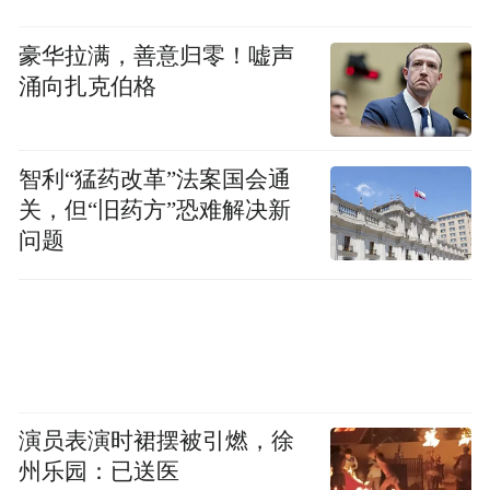
豪华拉满，善意归零！嘘声
涌向扎克伯格
智利“猛药改革”法案国会通
关，但“旧药方”恐难解决新
问题
但在古代女性几乎没有社会地位的背景下，
这些特权已经足够让她们成为阶层顶端的存
在。
诰命夫人的荣耀，不仅是个人的，更是整个
家族的，它能提升家族声望，让子女在婚
演员表演时裙摆被引燃，徐
嫁、入仕时更具优势，成为家族兴旺的象
州乐园：已送医