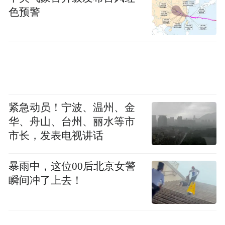
【图注：王阳明、张栻】
色预警
1.祭祀礼仪践履，传统书院仪式教育的核心
是对道德的追求与遵循。
所谓“不学《诗》，
无以言；不学《礼》，无以立。”礼从古至今
都有非常重要的社会教化功能。在古代书院
培养、教育士人及进行社会教化活动的过程
紧急动员！宁波、温州、金
华、舟山、台州、丽水等市
中，祭祀礼仪是重要的途径和方式，可以激
市长，发表电视讲话
发士人的道德使命感和社会责任感。《公襄
祀典呈词》描绘道：“岳麓为钟灵胜地，书院
暴雨中，这位00后北京女警
本习礼名区，旧建圣庙，并置群祠。大成崇
瞬间冲了上去！
修庙貌，设四配十哲，而礼器攸隆；两庑森
列宫墙，和先贤诸儒，而仪文祇率。文昌高