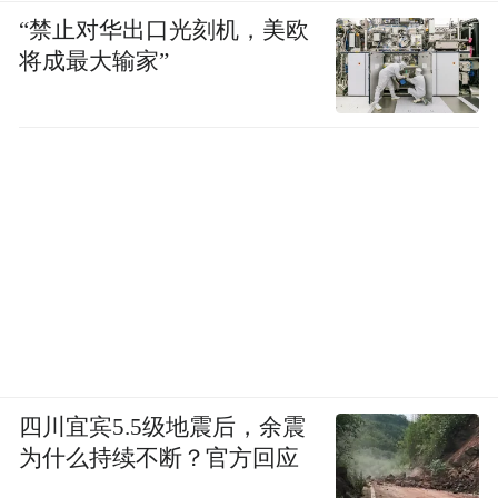
树立崇高志向，将个人价值追求与社会责
“禁止对华出口光刻机，美欧
任、国家战略需求和人类共同命运相关联，
将成最大输家”
最终演化为学生的自我约束和自我要求，实
现对于个体和群体的道德示范影响作用。高
校德育的最终目标是让学生获得道德尊严和
道德价值感，不断完善学生人格，确立高尚
理想信念，真正做到立德树人、以文化人。
2.以文化人，建设探索式德育实践课程。
各
地丰富的历史文化资源为当代大学提供了得
天独厚的德育资源。各高校可深入发掘这一
宝库，同时也要充分发挥学生的自主性和能
四川宜宾5.5级地震后，余震
动性，积极探索“中华传统文化+”德育实践课
为什么持续不断？官方回应
程，借鉴古代“游学”方式，践行“读万卷书，