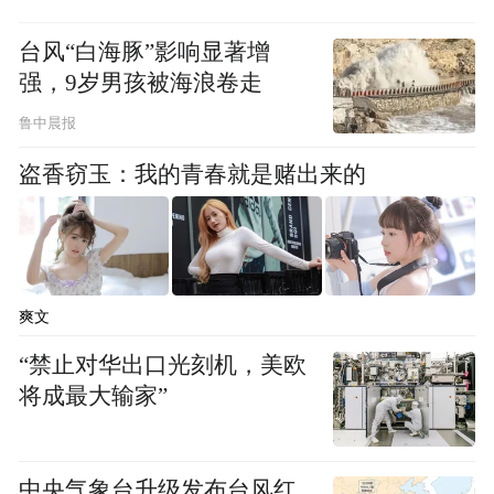
履的重要性。道德践履是传统书院道德教育
台风“白海豚”影响显著增
的重要内容和方法，人的品行需要从“行”出
强，9岁男孩被海浪卷走
发，更需要依据“行”进行检验。
鲁中晨报
盗香窃玉：我的青春就是赌出来的
爽文
“禁止对华出口光刻机，美欧
将成最大输家”
中央气象台升级发布台风红