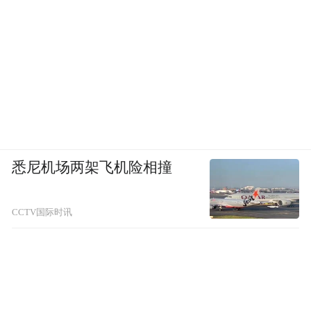
“未发”、“已发”及察识持养之序等问题进行
讲论，据称“三日夜而不能合”。在观赏四时
美景时，老师亦会随处提点启发。如罗典的
学生严如熤描绘这一场景时写道“晨起讲经
义，暇则率生徒看山花、听田歌，徜徉亭台
池坞之间，隐乌皮几，生徒藉草茵花，先生
随所触为指示。”丰富的游学实践，可以帮助
悉尼机场两架飞机险相撞
学生体察民情、增长见闻、磨砺意志，将道
德规范内化于心。
CCTV国际时讯