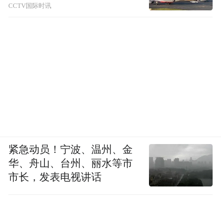
*本文作者潘彬、夏金龙，系湖南大学岳麓书
CCTV国际时讯
院教师。原标题为《以文化人，知行合一：
传统书院道德践履教育的现代启示》。经作
者授权凤凰网国学频道发布，转载请注明出
处。
【相关阅读】
新时代高教改革中 何以构建“书院+”育人模
式？
紧急动员！宁波、温州、金
华、舟山、台州、丽水等市
谢丰、杨代春|润物无声 高校如何做到“文化
市长，发表电视讲话
育人”？