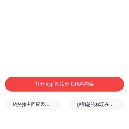
传统的书院教育追求“求学”与“求道”的统
一，关注知识的传授，更重视学生品德的培
养，强调“学以明伦”“学以成人”，将学生品
格的养成作为教育的根本目的。正如朱子手
定的《白鹿洞书院教条》所规定的，书院教
师所教、学生所学，都是围绕“为学”“修身”
“处事”“接物”几个方面的内容；书院还主张
引导学生树立“传道济民”的崇高志向，将个
打开 app 阅读更多精彩内容
人价值追求与社会责任、国家战略需求和人
类共同命运相关联。张栻在《潭州重修岳麓
烧烤摊主回应因撞脸张雪峰走红
伊朗总统称现在是推动美伊协议最好时机
书院记》中说道：“侯之为是举也，岂将使子
群居族谈，但为决科利禄计乎？抑岂使子习
为言语文词之工而已乎？盖欲成就人才，以