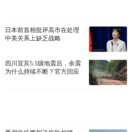
阁，黍稷维馨；魁星危楼，苹藻是荐。二程
氏理学修明，建亭而享祀不废；六君子经营
缔造，升堂而俎豆维虔。渊源道脉，朱张祠
日本前首相批评高市在处理
奉以明禋；流寓遗踪，道乡台将其右享受。”
中美关系上缺乏战略
从文中可见书院祭祀规制已经相当成熟，设
置了文庙和专祠，作为祭祀的主要场所；祭
祀对象既包括先圣先贤先儒，还包括名宦乡
四川宜宾5.5级地震后，余震
贤；祭祀礼器和祭品也极为讲究。通过庄重
为什么持续不断？官方回应
肃穆的祭祀活动，让生徒“入其堂如见其
人”，形象生动的领略先圣先贤的精神品质，
勉励生徒见贤思齐。
2.日常行为践履，传统书院日常教学活动注
重营造德育环境与氛围。
张栻在《邵州复旧