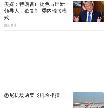
美媒：特朗普正物色古巴新
领导人，欲复制“委内瑞拉模
式”
新华日报
【图注：岳麓书院祭孔大典(上)、新生入学拜
师礼（下）。图源/黄沅玲】
高校德育是个系统工程，需要始终坚持立德
树人这一根本任务，从传统书院教育思想中
汲取智慧，结合不同学校和专业实际，不断
从制度和实践层面开展探索，切实提高德育
工作水平，增强大学生的文化自信，提升人
悉尼机场两架飞机险相撞
才培养质量。