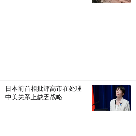
行万里路”，鼓励学生实地调研家乡的各类历
史文化资源，查找历史文献与档案，开展口
述史调查活动，思考历史文化资源在现代社
会的意义。言而总之，高校德育意在通过各
类德育实践活动，让学生贴近现实社会，紧
扣国家文化软实力建设和文化繁荣发展新需
求，使学生对我国当代的发展有更好的理
解，使学生所学的知识转化为推进中华民族
日本前首相批评高市在处理
伟大复兴的力量，激发学生文化自信与文化
中美关系上缺乏战略
传承的历史使命感。
3.以礼育人，构建体验式德育践履体系。
挖
掘和弘扬传统书院礼仪教育传统以及“礼容”