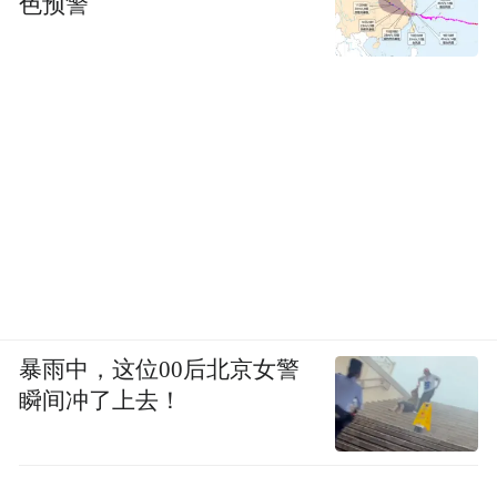
色预警
【图注：《岳麓书院学规》。图源/黄沅
玲。】
3.游学活动践履，课外游学延展道德教育的
空间与平台。
书院师长常带领生徒游历四
方、寻访名士，从而从实践中习得和感悟。
暴雨中，这位00后北京女警
乾道三年（1167）八月，朱熹偕弟子范崇
瞬间冲了上去！
伯、林择之从福建崇安启程，不远千里往潭
州（今长沙）造访张栻，就《中庸》之义的