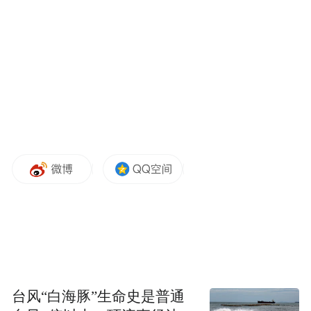
传斯道而济斯民也。”在张栻的这番劝诫里，
生徒不应该将时间精力花在群居佚谈上，士
子求学并非为功名利禄与言语文词，书院兴
学的最终目的是培养“传道济民”的人才。
台风“白海豚”生命史是普通