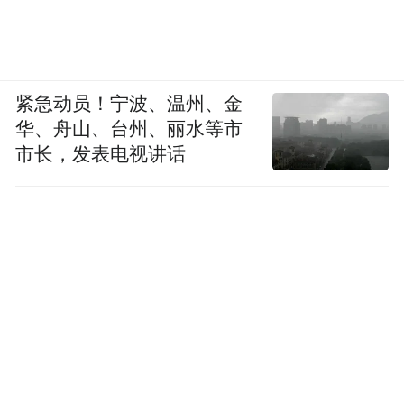
评价机制方面，注重以文化人，强调知行合
一，为当今高校德育实践提供了很好的借
鉴。
紧急动员！宁波、温州、金
华、舟山、台州、丽水等市
1.以志导人，开启德育自身“引擎”。
张栻在
市长，发表电视讲话
《孟子说》中指出：“志者气之帅，所以帅其
气者也。志在于此，则气随之矣。”从而“其
志不摇，中正和平，通畅充裕，而德业日新
焉。”崇高而明确的志趣可以激发持久稳定的
求学向善动力，激发百折不挠的决心，提供
踏实治学的定力。高校德育工作，应充分发
挥教师潜能，构建融洽的师生关系，在了解
学生个性特点的基础上因材施教，引导学生