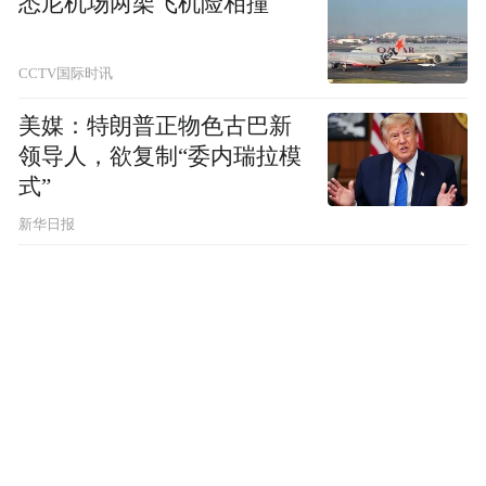
悉尼机场两架飞机险相撞
学记》中指出：“而为之则有其序，教之则有
其方。故必先使之从事于小学，习乎六艺之
CCTV国际时讯
节，讲乎为弟、为子之职，而躬乎洒扫应对
美媒：特朗普正物色古巴新
进退之事，周旋乎俎豆羽籥之间，优游乎弦
领导人，欲复制“委内瑞拉模
歌诵读之际。”书院要求生徒应该熟悉对待师
式”
长、朋友、宾客、上课、饮食等进退之礼，
新华日报
并时常练习，使之成习惯或自然。清乾隆年
间担任岳麓书院山长的大儒王文清，曾于公
元1748年手订《岳麓书院学规》，其中的“时
常省问父母”“朔望恭谒圣贤”“气习各矫偏处”
“举止整齐严肃”“行坐必依齿序”“痛戒讦短毁
长”等诸条目，均关乎学生日常行为规范，包
含了守礼、执敬、修身、慎独等多方面的礼