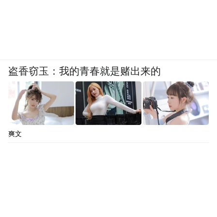
盗香窃玉：我的青春就是赌出来的
【图注：朱张会讲。图源/黄沅玲】
三、传统书院道德践履教育的现代启示
爽文
传统书院基于“以德育人”的教育理念，从祭
礼、日常和社会实践等多个层面构建了以道
德实践为特色的德育体系。该体系包含德育
传统、德育教学方法、德育环境构建及德育