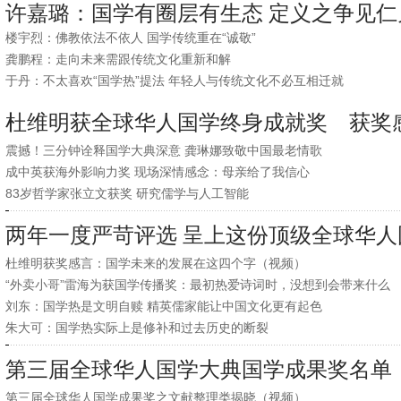
许嘉璐：国学有圈层有生态 定义之争见仁
楼宇烈：佛教依法不依人 国学传统重在“诚敬”
龚鹏程：走向未来需跟传统文化重新和解
于丹：不太喜欢“国学热”提法 年轻人与传统文化不必互相迁就
杜维明获全球华人国学终身成就奖 获奖
震撼！三分钟诠释国学大典深意 龚琳娜致敬中国最老情歌
成中英获海外影响力奖 现场深情感念：母亲给了我信心
83岁哲学家张立文获奖 研究儒学与人工智能
两年一度严苛评选 呈上这份顶级全球华人
杜维明获奖感言：国学未来的发展在这四个字（视频）
“外卖小哥”雷海为获国学传播奖：最初热爱诗词时，没想到会带来什么
刘东：国学热是文明自赎 精英儒家能让中国文化更有起色
朱大可：国学热实际上是修补和过去历史的断裂
第三届全球华人国学大典国学成果奖名单
第三届全球华人国学成果奖之文献整理类揭晓（视频）