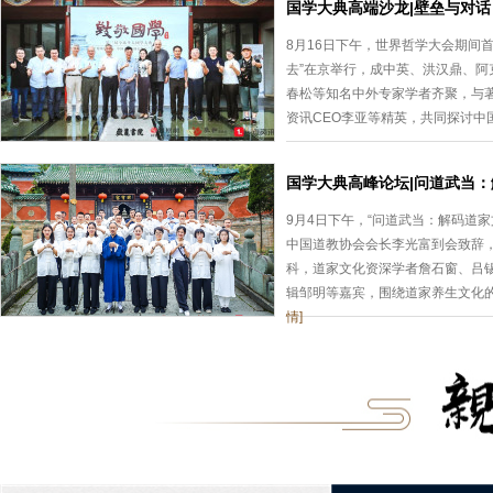
国学大典高端沙龙|壁垒与对
8月16日下午，世界哲学大会期间
去”在京举行，成中英、洪汉鼎、
春松等知名中外专家学者齐聚，与
资讯CEO李亚等精英，共同探讨中
国学大典高峰论坛|问道武当
9月4日下午，“问道武当：解码道
中国道教协会会长李光富到会致辞
科，道家文化资深学者詹石窗、吕锡
辑邹明等嘉宾，围绕道家养生文化
情]