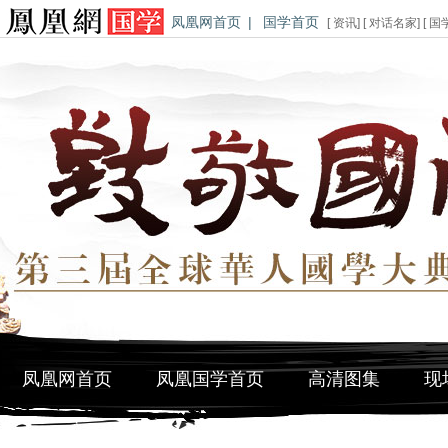
凤凰网首页
|
国学首页
[
资讯
] [
对话名家
] [
国
凤凰网首页
凤凰国学首页
高清图集
现