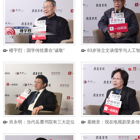
楼宇烈：国学传统重在“诚敬”
83岁张立文谈儒学与人工
肖永明：当代岳麓书院有三大定位
葛晓音：现在电视剧里多传