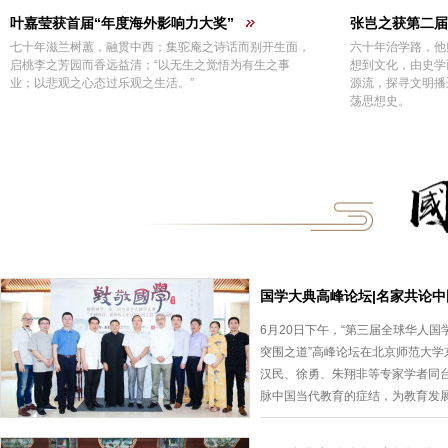
叶嘉莹获首届“年度海外影响力大奖”
张岂之获第二届
七十年滋兰树蕙，融贯中西；集驼庵之诗话而别开生面，
六十年治学路，他
启桃李之芳园而香远益清；“以无生之觉悟为有生之事
想到文化，由史学
业；以悲观之心态过乐观之生活。”
源流，探寻文明播
荡思想史。
国学大典高峰论坛|名家共论
6月20日下午，“第三届全球华人国
突围之道”高峰论坛在北京师范大
汉民、徐勇、朱翔非等专家学者同
脉中国当代教育的症结，为教育发